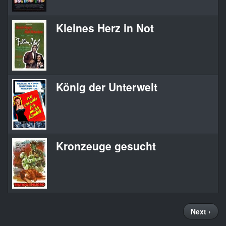
Kleines Herz in Not
König der Unterwelt
Kronzeuge gesucht
Seitennummerierung
Nächste
Next ›
Seite