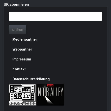
UK abonnieren
suchen
Medienpartner
Menülinks
rechte
Webpartner
Seite
Impressum
Kontakt
Datenschutzerklärung