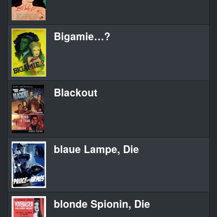
Bigamie…?
Blackout
blaue Lampe, Die
blonde Spionin, Die