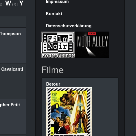
Seite
W
Y
Impressum
6)
|
(7)
|
Kontakt
Datenschutzerklärung
 Thompson
Filme
 Cavalcanti
Detour
pher Petit