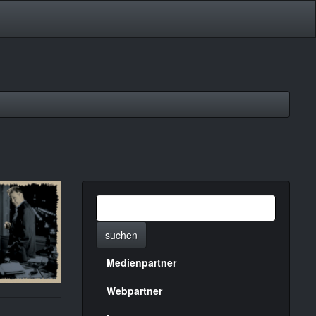
suchen
Medienpartner
Menülinks
rechte
Webpartner