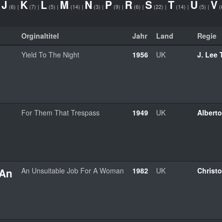
J
K
L
M
N
P
R
S
T
U
V
|
(6)
|
(7)
|
(5)
|
(14)
|
(3)
|
(9)
|
(6)
|
(22)
|
(14)
|
(5)
|
(
Orginaltitel
Jahr
Land
Regie
Yield To The Night
1956
UK
J. Lee
For Them That Trespass
1949
UK
Alberto
 An
An Unsuitable Job For A Woman
1982
UK
Christo