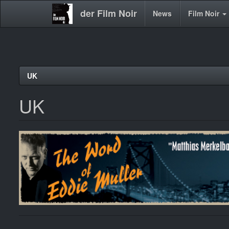
der Film Noir
Main
News
Film Noir
navigation
Direkt
UK
zum
Inhalt
UK