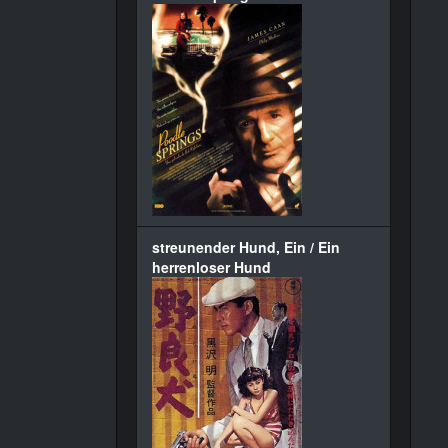
streunender Hund, Ein / Ein
herrenloser Hund