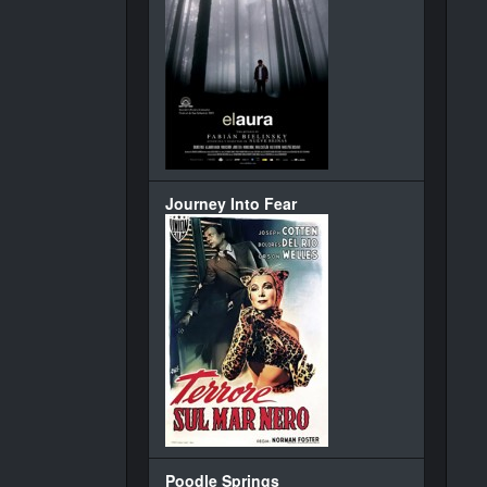
Journey Into Fear
Poodle Springs