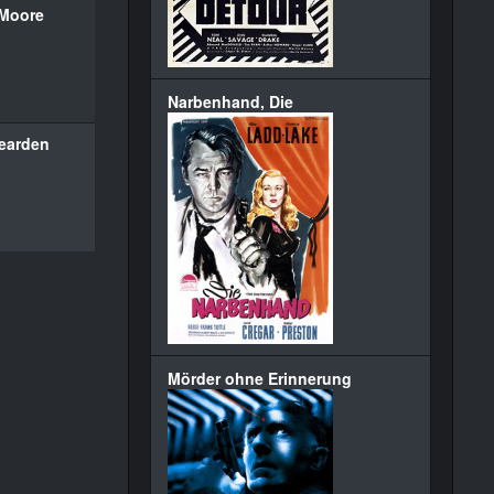
Moore
Narbenhand, Die
Dearden
Mörder ohne Erinnerung