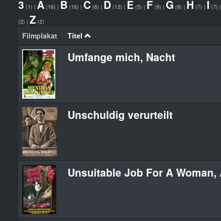
3
A
B
C
D
E
F
G
H
I
(1)
|
(16)
|
(16)
|
(6)
|
(12)
|
(5)
|
(9)
|
(8)
|
(7)
|
(7)
Z
(2)
|
(2)
Filmplakat
Titel
Umfange mich, Nacht
Unschuldig verurteilt
Unsuitable Job For A Woman,