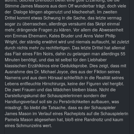
Stimme James Masons aus dem Off wunderbar trägt, doch viele
der Dialoge klingen abgenutzt und klischeehaft. Im zweiten
Drittel kommt etwas Schwung in die Sache, das letzte vermag
sogar zu überraschen, allerdings versäumt das Skript einmal
mehr, drängende Fragen zu klären. Vor allem die Abwesenheit
von Emmas Ehemann, Kates Bruder und Anns Vater Philip
Wright, der ständig erwähnt wird und niemals auftaucht, ist zuletzt
durch nichts mehr zu rechtfertigen. Das letzte Drittel hat allemal
das Flair eines Film Noirs, dahin zu gelangen man allerdings 55
Minuten benötigt, und das ist selbst für den Liebhaber
klassischen Erzählkinos eine Geduldsprobe. Dies zeigt, dass mit
Ausnahme des Dr. Michael Joyce, des aus der Fiktion seines
Namens und aus dem Hörsaal schließlich in die Realität seines
Lebens entfleuchte Hirnchirurgs, keine der Figuren viel hergibt.
Die zwei Frauen und das Mädchen bleiben blass. Nicht die
Darstellungskunst der Schauspielerinnen sondern der
Handlungsverlauf soll sie zu Persönlichkeiten aufbauen, was
misslingt. So bleibt die Tatsache, dass es der Schauspieler
James Mason im Verlauf eines Racheplots auf die Schauspielerin
Pamela Mason abgesehen hat, bloß eine Randnotiz und kaum
eines Schmunzelns wert.