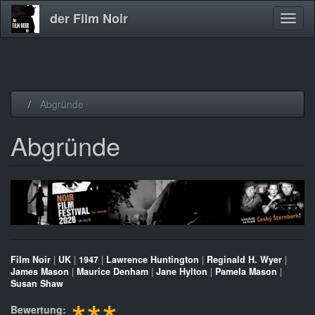
der Film Noir
Navig
aktivi
Direkt
Abgründe
zum
Inhalt
Abgründe
Film Noir
|
UK
|
1947
|
Lawrence Huntington
|
Reginald H. Wyer
|
James Mason
|
Maurice Denham
|
Jane Hylton
|
Pamela Mason
|
Susan Shaw
Bewertung