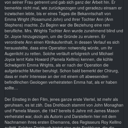
von seiner Frau getrennt und gab sich ganz der Arbeit hin. Er
bemerkte nicht mal, wie zurückgezogen und geradezu einsam er
inzwischen lebte, bis er eines Tages die Bekanntschaft von
Emma Wright (Rosamund John) und ihrer Tochter Ann (Ann
Stephens) machte. Zu Beginn war die Beziehung eine rein
berufliche. Mrs. Wrights Tochter Ann wurde zunehmend blind und
Dr. Joyce hinzugezogen, um die Gründe zu eruieren. Er
verordnete Ann einen Klinikaufenthalt, in dessen Verlauf es sich
herausstellte, dass eine Operation notwendig würde, um ihr
Augenlicht zu retten. Solche verläuft erfolgreich und Michael
Joyce lernt Kate Howard (Pamela Kellino) kennen, die kühle
Schwägerin Emma Wrights, als er nach der Operation die
aufgebrachte Mutter beruhigt. Schon bald bemerkt der Chirurg,
dass er mehr Interesse an der mit einem oft abwesenden
befindlinchen Geologen verheirateten Emma hat, als er haben
sollte…
Der Einstieg in den Film, jenes ganze erste Viertel, ist mehr als
geruhsam, es ist zäh. Das Drehbuch stammt von John Monaghan
und Pamela Mason, die 1947 bereits 6 Jahre mit James Mason
verheiratet war, doch als Autorin und Darstellerin hier mit dem
Nachnamen ihres ersten Ehemanns, des Regisseurs Roy Kellino
auftritt. Solches Drehbuch bietet eine gute Erzählung, die die