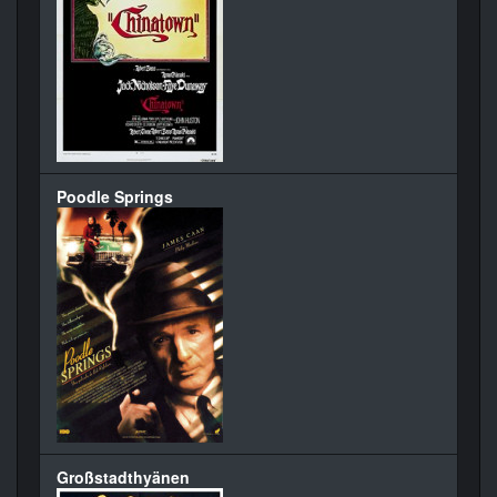
Poodle Springs
Großstadthyänen