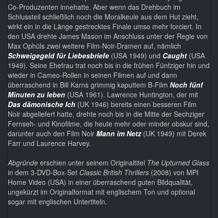
Co-Produzenten innehatte. Aber wenn das Drehbuch im
Schlussteil schließlich noch die Moralkeule aus dem Hut zieht,
wirkt ein in die Länge gestrecktes Finale umso mehr forciert. In
den USA drehte James Mason im Anschluss unter der Regie von
Max Ophüls zwei weitere Film-Noir-Dramen auf, nämlich
Schweigegeld für Liebesbriefe
(USA 1949) und
Caught
(USA
1949). Seine Ehefrau trat noch bis in die frühen Fünfziger hin und
wieder in Cameo-Rollen in seinen Filmen auf und dann
überraschend in Bill Karns grimmig kaputtem B-Film
Noch fünf
Minuten zu leben
(USA 1961). Lawrence Huntington, der mit
Das dämonische Ich
(UK 1946) bereits einen besseren Film
Noir abgeliefert hatte, drehte noch bis in die Mitte der Sechziger
Fernseh- und Kinofilme, die heute mehr oder minder obskur sind,
darunter auch den Film Noir
Mann im Netz
(UK 1949) mit Derek
Farr und Laurence Harvey.
Abgründe
erschien unter seinem Originaltitel
The Upturned Glass
in dem 3-DVD-Box-Set
Classic British Thrillers
(2008) von MPI
Home Video (USA) in einer überraschend guten Bildqualität,
ungekürzt im Originalformat mit englischem Ton und optional
sogar mit englischen Untertiteln.