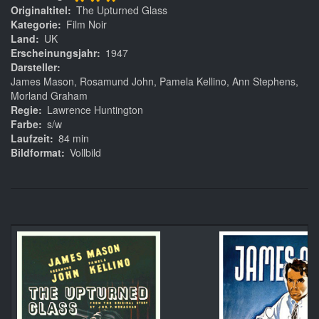
***
Originaltitel
The Upturned Glass
Kategorie
Film Noir
Land
UK
Erscheinungsjahr
1947
Darsteller
James Mason, Rosamund John, Pamela Kellino, Ann Stephens,
Morland Graham
Regie
Lawrence Huntington
Farbe
s/w
Laufzeit
84 min
Bildformat
Vollbild