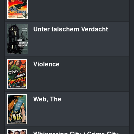
Unter falschem Verdacht
Violence
Web, The
Whispering City / Crime City