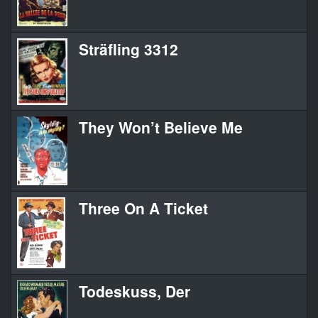
Sträfling 3312
They Won’t Believe Me
Three On A Ticket
Todeskuss, Der