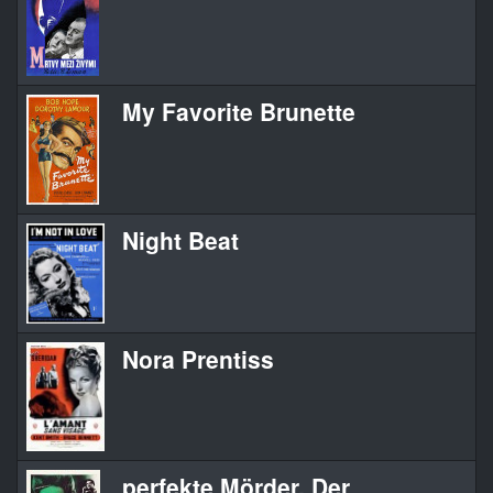
My Favorite Brunette
Night Beat
Nora Prentiss
perfekte Mörder, Der