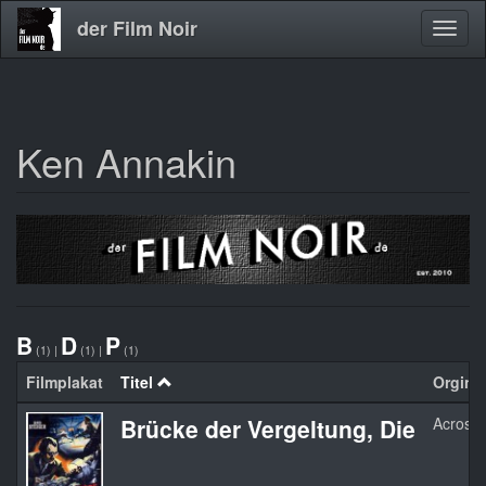
der Film Noir
Navig
aktivi
Ken Annakin
Direkt
zum
Inhalt
B
D
P
(1)
|
(1)
|
(1)
Filmplakat
Titel
Orginal
Brücke der Vergeltung, Die
Across 