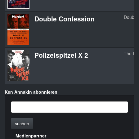
Double Confession
Double
Polizeispitzel X 2
The Inf
Ken Annakin abonnieren
suchen
Medienpartner