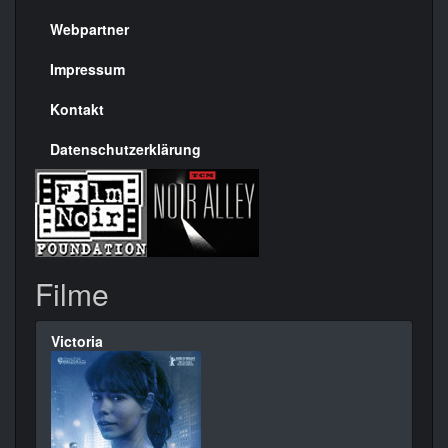
Menülinks
rechte
Webpartner
Seite
Impressum
Kontakt
Datenschutzerklärung
Filme
Victoria