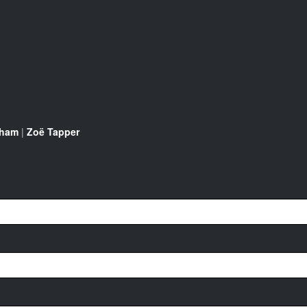
aham
|
Zoë Tapper