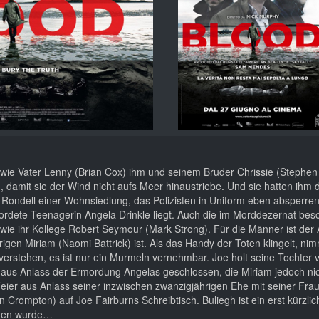
n, wie Vater Lenny (Brian Cox) ihm und seinem Bruder Chrissie (Steph
, damit sie der Wind nicht aufs Meer hinaustriebe. Und sie hatten ihm 
ondell einer Wohnsiedlung, das Polizisten in Uniform eben absperren
ordete Teenagerin Angela Drinkle liegt. Auch die im Morddezernat besc
wie ihr Kollege Robert Seymour (Mark Strong). Für die Männer ist der A
rigen Miriam (Naomi Battrick) ist. Als das Handy der Toten klingelt, nim
u verstehen, es ist nur ein Murmeln vernehmbar. Joe holt seine Tochter
 aus Anlass der Ermordung Angelas geschlossen, die Miriam jedoch nic
ier aus Anlass seiner inzwischen zwanzigjährigen Ehe mit seiner Frau 
n Crompton) auf Joe Fairburns Schreibtisch. Buliegh ist ein erst kürzlic
sehen wurde…