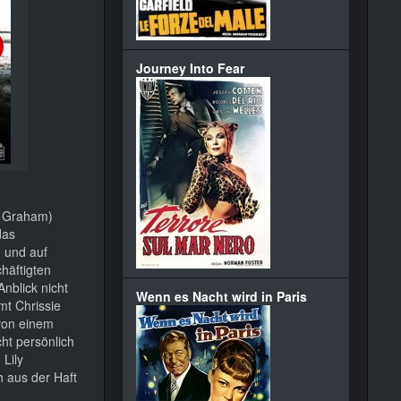
Journey Into Fear
en Graham)
das
 und auf
häftigten
nblick nicht
Wenn es Nacht wird in Paris
mt Chrissie
 von einem
ht persönlich
Lily
h aus der Haft