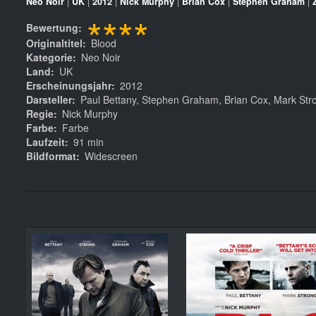
Neo Noir
|
UK
|
2012
|
Nick Murphy
|
Brian Cox
|
Stephen Graham
|
****
Bewertung
Originaltitel
Blood
Kategorie
Neo Noir
Land
UK
Erscheinungsjahr
2012
Darsteller
Paul Bettany, Stephen Graham, Brian Cox, Mark St
Regie
Nick Murphy
Farbe
Farbe
Laufzeit
91 min
Bildformat
Widescreen