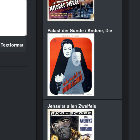
Palast der Sünde / Andere, Die
 Textformat
Jenseits allen Zweifels