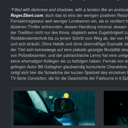
“Filled with darkness and shadows, with a tension like an anxious 
Roger.Ebert.com
, doch das ist eins der wenigen positiven Res
Fernsehrregisseur weit weniger Lorebeeren ein, als er verdient h
düsteren Thriller anfreunden, dessen Handlung minimal, dessen Ch
der Tradition nicht nur des Kinos, obgleich seine Zugehörigkeit 
Rückblendentechnik bis zu jenem Schritt vom Weg ab, der von Re
und sich sträubt. Ohne Hektik und ohne übermäßige Dramatik zie
der Titel sich keineswegs auf eine plakativ gezeigte Brutalität 
von Polizeibeamten, und der patriarchische Lenny hat eine ure
seine ehemaligen Kollegen sie zu befolgen haben. Fernab von e
gelingen Autor Bill Gallagher glaubwürdig konturierte Charakte
zeitgt sich hier die Schwäche der kurzen Spielzeit des einzelnen
TV-Serie
Conviction
, die für die Geschichte der Fairburns in 6