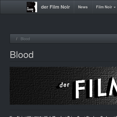
der Film Noir
Main
News
Film Noir
navigation
Direkt
Blood
zum
Inhalt
Blood