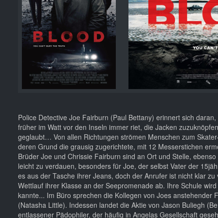
Police Detective Joe Fairburn (Paul Bettany) erinnert sich dara
früher im Watt vor den Inseln immer riet, die Jacken zuzuknöpfen
geglaubt… Von allen Richtungen strömen Menschen zum Skater-R
deren Grund die grausig zugerichtete, mit 12 Messerstichen erm
Brüder Joe und Chrissie Fairburn sind an Ort und Stelle, ebenso 
leicht zu verdauen, besonders für Joe, der selbst Vater der 15jäh
es aus der Tasche ihrer Jeans, doch der Anrufer ist nicht klar z
Wettlauf ihrer Klasse an der Seepromenade ab. Ihre Schule wird
kannte... Im Büro sprechen die Kollegen von Joes anstehender Fe
(Natasha Little). Indessen landet die Aktie von Jason Buliegh (Be
entlassener Pädophiler, der häufig in Angelas Gesellschaft ge