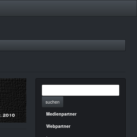
suchen
Medienpartner
Menülinks
rechte
Webpartner