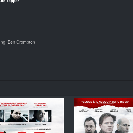
Zoë Tapper
rong, Ben Crompton