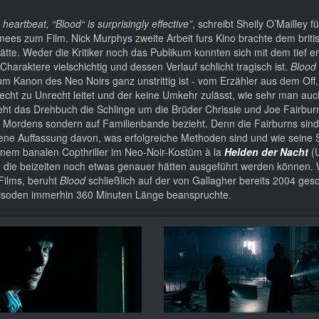
heartbeat, “Blood“ is surprisingly effective”
, schreibt Sheily O’Mailley fü
ümees zum Film. Nick Murphys zweite Arbeit furs Kino brachte dem briti
ätte. Weder die Kritiker noch das Publikum konnten sich mit dem tief e
araktere vielschichtig und dessen Verlauf schlicht tragisch ist.
Blood
zum Kanon des Neo Noirs ganz unstrittig ist - vom Erzähler aus dem Off,
cht zu Unrecht leitet und der keine Umkehr zulässt, wie sehr man auc
ht das Drehbuch die Schlinge um die Brüder Chrissie und Joe Fairbur
des Mordens sondern auf Familienbande bezieht. Denn die Fairburns sind
igene Auffassung davon, was erfolgreiche Methoden sind und wie seine
inem banalen Copthriller im Neo-Noir-Kostüm à la
Helden der Nacht
(
re, die beizeiten noch etwas genauer hätten ausgeführt werden können
 Films, beruht
Blood
schließlich auf der von Gallagher bereits 2004 ges
 Episoden immerhin 360 Minuten Länge beanspruchte.