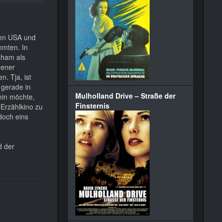
 den USA und
mmten. In
aham als
gener
n. Tja, ist
 gerade in
Mulholland Drive – Straße der
ein möchte,
Finsternis
 Erzählkino zu
doch eins
d der