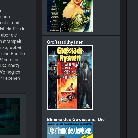
r
schen
rnsten und
ist ein Film in
 über die
h strampelt
Großstadthyänen
n zu, wobei
 eine Familie
 Söhne und
USA 2007)
. Womöglich
chriebenen
Stimme des Gewissens, Die