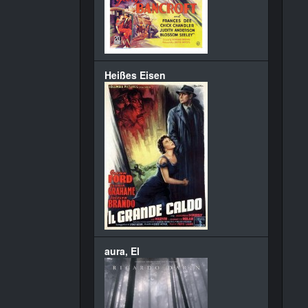
Heißes Eisen
aura, El