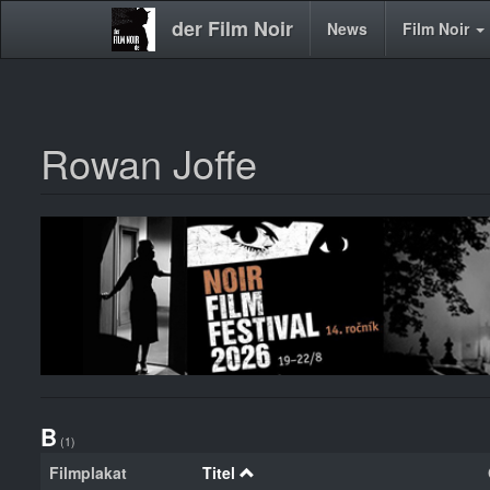
der Film Noir
Main
News
Film Noir
navigation
Rowan Joffe
Direkt
zum
Inhalt
B
(1)
Filmplakat
Titel