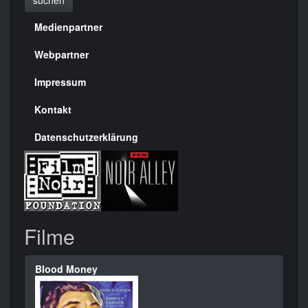
suchen
Medienpartner
Menülinks
rechte
Webpartner
Seite
Impressum
Kontakt
Datenschutzerklärung
Filme
Blood Money