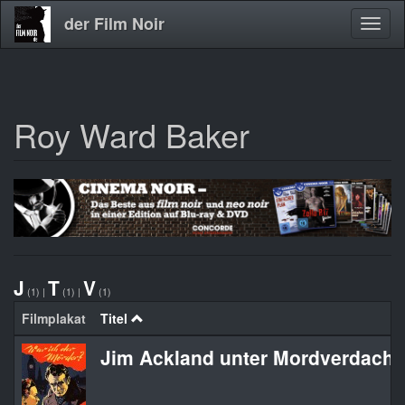
der Film Noir
Navig
aktivi
Roy Ward Baker
Direkt
zum
Inhalt
J
T
V
(1)
|
(1)
|
(1)
Filmplakat
Titel
Jim Ackland unter Mordverdacht /