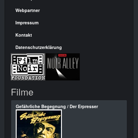
Menülinks
rechte
Webpartner
Seite
Impressum
Kontakt
Datenschutzerklärung
Filme
Gefährliche Begegnung / Der Erpresser