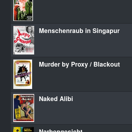
Menschenraub in Singapur
Murder by Proxy / Blackout
Naked Alibi
Narbengesicht