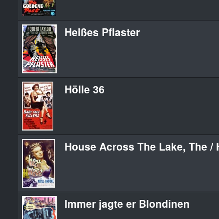
Heißes Pflaster
Hölle 36
House Across The Lake, The /
Immer jagte er Blondinen