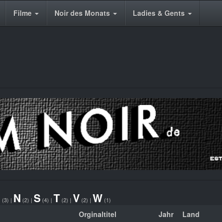
Filme
Noir des Monats
Ladies & Gents
M
N
S
T
V
W
(3)
|
(2)
|
(4)
|
(2)
|
(2)
|
(1)
Orginaltitel
Jahr
Land