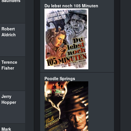
Saunders
Du lebst noch 105 Minuten
Robert
Aldrich
Terence
Fisher
Poodle Springs
Jerry
Hopper
Mark