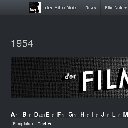
der Film Noir
Main
News
Film Noir
navigation
1954
Direkt
zum
Inhalt
A
B
D
E
F
G
H
I
J
L
(4)
|
(2)
|
(2)
|
(2)
|
(1)
|
(1)
|
(3)
|
(2)
|
(1)
|
(1)
|
Filmplakat
Titel