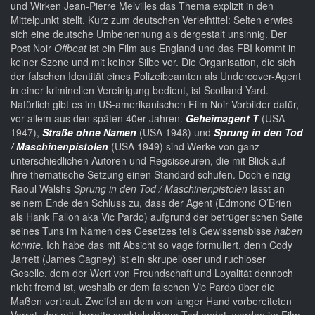
und Wirken Jean-Pierre Melvilles das Thema explizit in den
Mittelpunkt stellt. Kurz zum deutschen Verleihtitel: Selten erwies
sich eine deutsche Umbenennung als dergestalt unsinnig. Der
Post Noir
Offbeat
ist ein Film aus England und das FBI kommt in
keiner Szene und mit keiner Silbe vor. Die Organisation, die sich
der falschen Identität eines Polizeibeamten als Undercover-Agent
in einer kriminellen Vereinigung bedient, ist Scotland Yard.
Natürlich gibt es im US-amerikanischen Film Noir Vorbilder dafür,
vor allem aus den späten 40er Jahren.
Geheimagent T
(USA
1947),
Straße ohne Namen
(USA 1948) und
Sprung in den Tod
/ Maschinenpistolen
(USA 1949) sind Werke von ganz
unterschiedlichen Autoren und Regsisseuren, die mit Blick auf
ihre thematische Setzung einen Standard schufen. Doch einzig
Raoul Walshs
Sprung in den Tod / Maschinenpistolen
lässt an
seinem Ende den Schluss zu, dass
der Agent (Edmond O’Brien
als Hank Fallon aka Vic Pardo) aufgrund der betrügerischen Seite
seines Tuns im Namen des Gesetzes teils Gewissensbisse
haben
könnte
. Ich habe das mit Absicht so vage formuliert, denn Cody
Jarrett (James Cagney) ist ein skrupelloser und ruchloser
Geselle, dem der Wert von Freundschaft und Loyalität dennoch
nicht fremd ist, weshalb er dem falschen Vic Pardo über die
Maßen vertraut. Zweifel an dem von langer Hand vorbereiteten