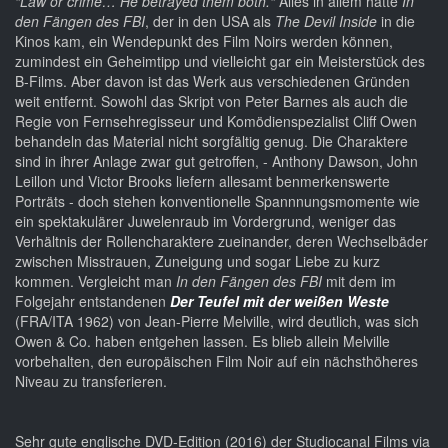
“Law or crime… He betrayed them both.“
Alles in allem hätte
In
den Fängen des FBI
, der in den USA als
The Devil Inside
in die
Kinos kam, ein Wendepunkt des Film Noirs werden können,
zumindest ein Geheimtipp und vielleicht gar ein Meisterstück des
B-Films. Aber davon ist das Werk aus verschiedenen Gründen
weit entfernt. Sowohl das Skript von Peter Barnes als auch die
Regie von Fernsehregisseur und Komödienspezialist Cliff Owen
behandeln das Material nicht sorgfältig genug. Die Charaktere
sind in ihrer Anlage zwar gut getroffen, - Anthony Dawson, John
Leillon und Victor Brooks liefern allesamt benmerkenswerte
Porträts - doch stehen konventionelle Spannnungsmomente wie
ein spektakulärer Juwelenraub im Vordergrund, weniger das
Verhältnis der Rollencharaktere zueinander, deren Wechselbäder
zwischen Misstrauen, Zuneigung und sogar Liebe zu kurz
kommen. Vergleicht man
In den Fängen des FBI
mit dem im
Folgejahr entstandenen
Der Teufel mit der weißen Weste
(FRA/ITA 1962) von Jean-Pierre Melville, wird deutlich, was sich
Owen & Co. haben entgehen lassen. Es blieb allein Melville
vorbehalten, den europäischen Film Noir auf ein nächsthöheres
Niveau zu transferieren.
Sehr gute englische DVD-Edition (2016) der Studiocanal Films via