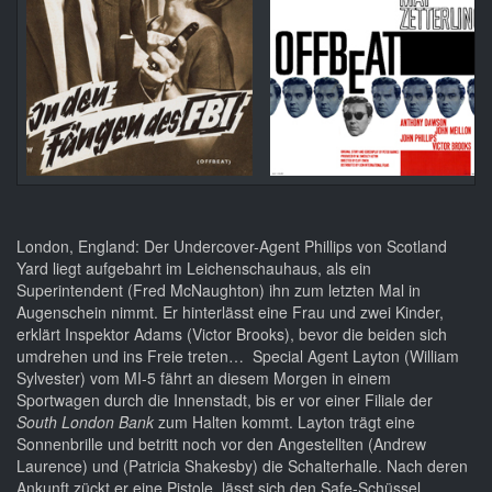
London, England: Der Undercover-Agent Phillips von Scotland
Yard liegt aufgebahrt im Leichenschauhaus, als ein
Superintendent (Fred McNaughton) ihn zum letzten Mal in
Augenschein nimmt. Er hinterlässt eine Frau und zwei Kinder,
erklärt Inspektor Adams (Victor Brooks), bevor die beiden sich
umdrehen und ins Freie treten… Special Agent Layton (William
Sylvester) vom MI-5 fährt an diesem Morgen in einem
Sportwagen durch die Innenstadt, bis er vor einer Filiale der
South London Bank
zum Halten kommt. Layton trägt eine
Sonnenbrille und betritt noch vor den Angestellten (Andrew
Laurence) und (Patricia Shakesby) die Schalterhalle. Nach deren
Ankunft zückt er eine Pistole, lässt sich den Safe-Schüssel