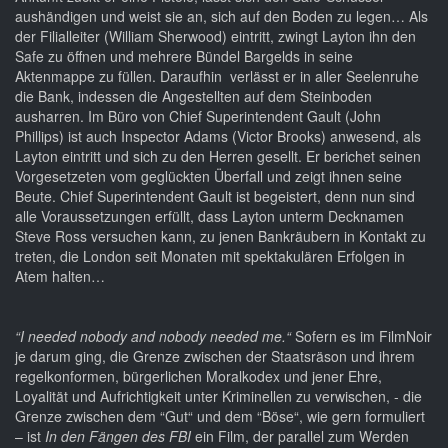
aushändigen und weist sie an, sich auf den Boden zu legen… Als
der Filialleiter (William Sherwood) eintritt, zwingt Layton ihn den
Safe zu öffnen und mehrere Bündel Bargelds in seine
Aktenmappe zu füllen. Daraufhin verlässt er in aller Seelenruhe
die Bank, indessen die Angestellten auf dem Steinboden
ausharren. Im Büro von Chief Superintendent Gault (John
Phillips) ist auch Inspector Adams (Victor Brooks) anwesend, als
Layton eintritt und sich zu den Herren gesellt. Er berichet seinen
Vorgesetzeten vom geglückten Überfall und zeigt ihnen seine
Beute. Chief Superintendent Gault ist begeistert, denn nun sind
alle Voraussetzungen erfüllt, dass Layton unterm Decknamen
Steve Ross versuchen kann, zu jenen Bankräubern in Kontakt zu
treten, die London seit Monaten mit spektakulären Erfolgen in
Atem halten…
“I needed nobody and nobody needed me.“
Sofern es im FilmNoir
je darum ging, die Grenze zwischen der Staatsräson und ihrem
regelkonformen, bürgerlichen Moralkodex und jener Ehre,
Loyalität und Aufrichtigkeit unter Kriminellen zu verwischen, - die
Grenze zwischen dem “Gut“ und dem “Böse“, wie gern formuliert
– ist
In den Fängen des FBI
ein Film, der parallel zum Werden