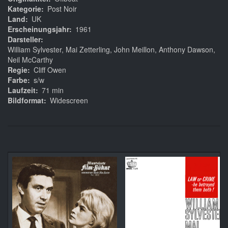
Kategorie
Post Noir
Land
UK
Erscheinungsjahr
1961
Darsteller
William Sylvester, Mai Zetterling, John Meillon, Anthony Dawson,
Neil McCarthy
Regie
Cliff Owen
Farbe
s/w
Laufzeit
71 min
Bildformat
Widescreen