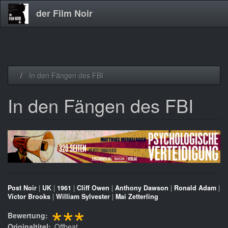
der Film Noir
Direkt
In den Fängen des FBI
zum
Inhalt
In den Fängen des FBI
Post Noir
|
UK
|
1961
|
Cliff Owen
|
Anthony Dawson
|
Ronald Adam
|
Victor Brooks
|
William Sylvester
|
Mai Zetterling
***
Bewertung
Originaltitel
Offbeat