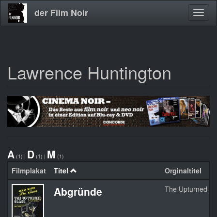
der Film Noir
Navig
aktivi
Lawrence Huntington
Direkt
zum
Inhalt
A
D
M
(1)
|
(1)
|
(1)
Filmplakat
Titel
Orginaltitel
Abgründe
The Upturned Gl