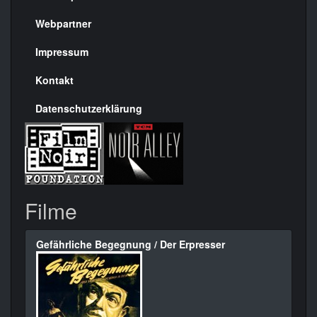
Menülinks
rechte
Webpartner
Seite
Impressum
Kontakt
Datenschutzerklärung
Filme
Gefährliche Begegnung / Der Erpresser