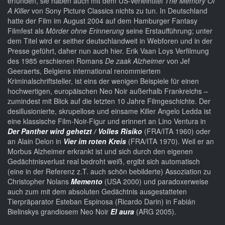
erfunden, sie haben auch mit dem US-Verleihtitel
The Memory Of
A Killer
von Sony Picture Classics nichts zu tun. In Deutschland
hatte der Film im August 2004 auf dem Hamburger Fantasy
Filmfest als
Mörder ohne Erinnerung
seine Erstaufführung; unter
dem Titel wird er seither deutschlandweit in Webforen und in der
Presse geführt, daher nun auch hier. Erik Vaan Loys Verfilmung
des 1985 erschienen Romans
De zaak Alzheimer
von Jef
Geeraerts, Belgiens international renommiertem
Kriminalschriftsteller, ist eins der wenigen Beispiele für einen
hochwertigen, europäischen Neo Noir außerhalb Frankreichs –
zumindest mit Blick auf die letzten 10 Jahre Filmgeschichte. Der
desillusionierte, skrupellose und einsame Killer Angelo Ledda ist
eine klassische Film-Noir-Figur und erinnert an Lino Ventura in
Der Panther wird gehetzt / Volles Risiko
(FRA/ITA 1960) oder
an Alain Delon in
Vier im roten Kreis
(FRA/ITA 1970). Weil er an
Morbus Alzheimer erkrankt ist und sich durch den eigenen
Gedächtnisverlust real bedroht weiß, ergibt sich automatisch
(eine in der Referenz z.T. auch schön bebilderte) Assoziation zu
Christopher Nolans
Memento
(USA 2000) und paradoxerweise
auch zum mit dem absoluten Gedächtnis ausgestatteten
Tierpräparator Esteban Espinosa (Ricardo Darin) in Fabián
Bielinskys grandiosem Neo Noir
El aura
(ARG 2005).