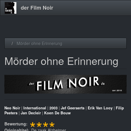
der Film Noir
Direkt
Mörder ohne Erinnerung
zum
Inhalt
Mörder ohne Erinnerung
Neo Noir
|
International
|
2003
|
Jef Geeraerts
|
Erik Van Looy
|
Filip
Peeters
|
Jan Decleir
|
Koen De Bouw
****
Bewertung
Originaltitel
De zaak Alzheimer