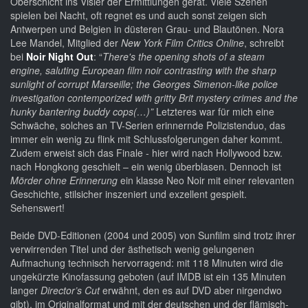
Oberschicht ins Visier der Ermittlungen gerät. Viele Szenen
spielen bei Nacht, oft regnet es und auch sonst zeigen sich
Antwerpen und Belgien in düsteren Grau- und Blautönen. Nora
Lee Mandel, Mitglied der
New York Film Critics Online
, schreibt
bei
Noir Night Out
: “
There's the opening shots of a steam
engine, saluting European film noir contrasting with the sharp
sunlight of corrupt Marseille; the Georges Simenon-like police
investigation contemporized with gritty Brit mystery crimes and the
hunky bantering buddy cops(…)”
Letzteres war für mich eine
Schwäche, solches an TV-Serien erinnernde Polizistenduo, das
immer ein wenig zu flink mit Schlussfolgerungen daher kommt.
Zudem erweist sich das Finale - hier wird nach Hollywood bzw.
nach Hongkong geschielt – ein wenig überblasen. Dennoch ist
Mörder ohne Erinnerung
ein klasse Neo Noir mit einer relevanten
Geschichte, stilsicher inszeniert und exzellent gespielt.
Sehenswert!
Beide DVD-Editionen (2004 und 2005) von Sunfilm sind trotz ihrer
verwirrenden Titel und der ästhetisch wenig gelungenen
Aufmachung technisch hervorragend: mit 118 Minuten wird die
ungekürzte Kinofassung geboten (auf IMDB ist ein 135 Minuten
langer
Director’s Cut
erwähnt, den es auf DVD aber nirgendwo
gibt), im Originalformat und mit der deutschen und der flämisch-