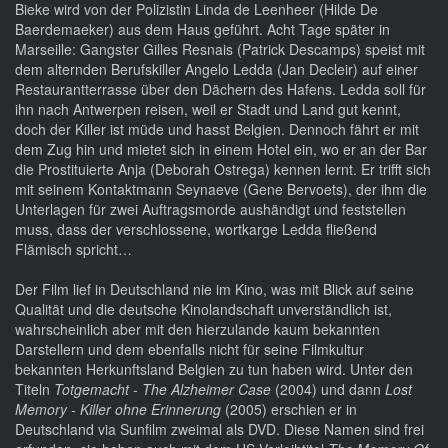
Bieke wird von der Polizistin Linda de Leenheer (Hilde De
Baerdemaeker) aus dem Haus geführt. Acht Tage später in
Marseille: Gangster Gilles Resnais (Patrick Descamps) speist mit
dem alternden Berufskiller Angelo Ledda (Jan Decleir) auf einer
Restaurantterrasse über den Dächern des Hafens. Ledda soll für
ihn nach Antwerpen reisen, weil er Stadt und Land gut kennt,
doch der Killer ist müde und hasst Belgien. Dennoch fährt er mit
dem Zug hin und mietet sich in einem Hotel ein, wo er an der Bar
die Prostituierte Anja (Deborah Ostrega) kennen lernt. Er trifft sich
mit seinem Kontaktmann Seynaeve (Gene Bervoets), der ihm die
Unterlagen für zwei Auftragsmorde aushändigt und feststellen
muss, dass der verschlossene, wortkarge Ledda fließend
Flämisch spricht…
Der Film lief in Deutschland nie im Kino, was mit Blick auf seine
Qualität und die deutsche Kinolandschaft unverständlich ist,
wahrscheinlich aber mit den hierzulande kaum bekannten
Darstellern und dem ebenfalls nicht für seine Filmkultur
bekannten Herkunftsland Belgien zu tun haben wird. Unter den
Titeln
Totgemacht - The Alzheimer Case
(2004) und dann
Lost
Memory - Killer ohne Erinnerung
(2005) erschien er in
Deutschland via Sunfilm zweimal als DVD. Diese Namen sind frei