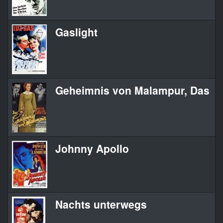
Gaslight
Geheimnis von Malampur, Das
Johnny Apollo
Nachts unterwegs