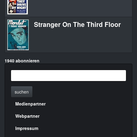
Stranger On The Third Floor
1940 abonnieren
suchen
Medienpartner
Menülinks
rechte
Webpartner
Seite
Impressum