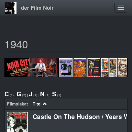
der Film Noir
Navig
aktivi
1940
Direkt
zum
Inhalt
C
G
J
N
S
(1)
|
(2)
|
(1)
|
(1)
|
(1)
Filmplakat
Titel
Castle On The Hudson / Years Wi