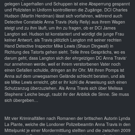
gelegen Lagerhallen und Schuppen ist eine Absperrung gespannt
und Polizisten in Uniform kontrollieren die Zugänge. DCI Charles
Hudson (Martin Herdman) lässt sich vorfahren, während auch
Detective Constable Anna Travis (Kelly Reily) aus ihrem Wagen
steigt und zu ihm läuft, um ihn zu fragen, ob er DCI James
Langton sei. Hudson ist konstaniert und würdigt die junge Frau
keiner Antwort, als Travis plötzlich Langton mit seiner rechten
Hand Detective Inspector Mike Lewis (Shaun Dingwall) in
Richtung des Tatorts gehen sieht. Teile ihres Gesprächs, wo es
darum geht, dass Langton sich der ehrgeizigen DC Anna Travis‘
nur annehmen werde, weil er ihrem verstorbenen Vater noch
einen Gefallen schulde, dringen an ihr Ohr. Mit ihren Pomps ist
Anna auf dem unwegsamen Gelände schlecht beraten, und als
sie Mike Lewis erreicht, gibt er ihr kühl die Anweisung sich einen
Schutzanzug überzuziehen. Als Anna Travis sich über Melissa
Stephens‘ Leiche beugt, raubt ihr der Anblick die Sinne. Sie muss
sich übergeben…
Mit vier Kriminalfällen nach Romanen der britischen Autorin Lynda
La Plante, welche die Londoner Polizeibeamtin Anna Travis in den
Mittelpunkt je einer Mordermittlung stellten und die zwischen 2009