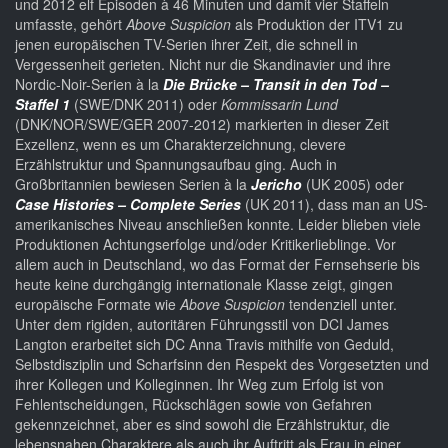
und 2012 elf Episoden à 46 Minuten und damit vier Staffeln
umfasste, gehört
Above Suspicion
als Produktion der ITV1 zu
jenen europäischen TV-Serien ihrer Zeit, die schnell in
Vergessenheit gerieten. Nicht nur die Skandinavier und ihre
Nordic-Noir-Serien à la
Die Brücke – Transit in den Tod –
Staffel 1
(SWE/DNK 2011) oder
Kommissarin Lund
(DNK/NOR/SWE/GER 2007-2012) markierten in dieser Zeit
Exzellenz, wenn es um Charakterzeichnung, clevere
Erzählstruktur und Spannungsaufbau ging. Auch in
Großbritannien bewiesen Serien à la
Jericho
(UK 2005) oder
Case Histories – Complete Series
(UK 2011), dass man an US-
amerikanisches Niveau anschließen konnte. Leider blieben viele
Produktionen Achtungserfolge und/oder Kritikerlieblinge. Vor
allem auch in Deutschland, wo das Format der Fernsehserie bis
heute keine durchgängig internationale Klasse zeigt, gingen
europäische Formate wie
Above Suspicion
tendenziell unter.
Unter dem rigiden, autoritären Führungsstil von DCI James
Langton erarbeitet sich DC Anna Travis mithilfe von Geduld,
Selbstdisziplin und Scharfsinn den Respekt des Vorgesetzten und
ihrer Kollegen und Kolleginnen. Ihr Weg zum Erfolg ist von
Fehlentscheidungen, Rückschlägen sowie von Gefahren
gekennzeichnet, aber es sind sowohl die Erzählstruktur, die
lebensnahen Charaktere als auch ihr Auftritt als Frau in einer