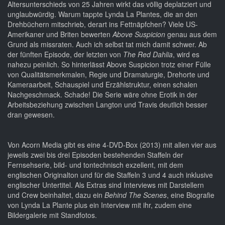
Altersunterschieds von 25 Jahren wirkt das völlig deplatziert und
unglaubwürdig. Warum tappte Lynda La Plantes, die an den
Drehbüchern mitschrieb, derart ins Fettnäpfchen? Viele US-
Amerikaner und Briten bewerten
Above Suspicion
genau aus dem
Grund als missraten. Auch ich selbst tat mich damit schwer. Ab
der fünften Episode, der letzten von
The Red Dahlia
, wird es
nahezu peinlich. So hinterlässt Above Suspicion trotz einer Fülle
von Qualitätsmerkmalen, Regie und Dramaturgie, Drehorte und
Kameraarbeit, Schauspiel und Erzählstruktur, einen schalen
Nachgeschmack. Schade! Die Serie wäre ohne Erotik in der
Arbeitsbeziehung zwischen Langton und Travis deutlich besser
dran gewesen.
Von Acorn Media gibt es eine 4-DVD-Box (2013) mit allen vier aus
jeweils zwei bis drei Episoden bestehenden Staffeln der
Fernsehserie, bild- und tontechnisch exzellent, mit dem
englischen Originalton und für die Staffeln 3 und 4 auch inklusive
englischer Untertitel. Als Extras sind Interviews mit Darstellern
und Crew beinhaltet, dazu ein
Behind The Scenes
, eine Biografie
von Lynda La Plante plus ein Interview mit ihr, zudem eine
Bildergalerie mit Standfotos.