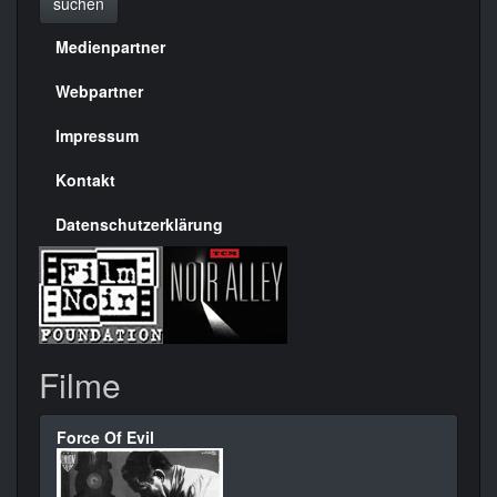
suchen
Medienpartner
Menülinks
rechte
Webpartner
Seite
Impressum
Kontakt
Datenschutzerklärung
Filme
Force Of Evil