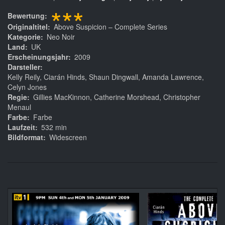
***
Bewertung
Originaltitel
Above Suspicion – Complete Series
Kategorie
Neo Noir
Land
UK
Erscheinungsjahr
2009
Darsteller
Kelly Reily, Ciarán Hinds, Shaun Dingwall, Amanda Lawrence,
Celyn Jones
Regie
Gillies MacKinnon, Catherine Morshead, Christopher
Menaul
Farbe
Farbe
Laufzeit
532 min
Bildformat
Widescreen