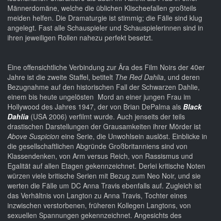
Männerdomäne, welche die üblichen Klischeefallen großteils
meiden helfen. Die Dramaturgie ist stimmig; die Fälle sind klug
angelegt. Fast alle Schauspieler und Schauspielerinnen sind in
ihren jeweiligen Rollen nahezu perfekt besetzt.
Eine offensichtliche Verbindung zur Ära des Film Noirs der 40er
Jahre ist die zweite Staffel, betitelt
The Red Dahlia
, und deren
Bezugnahme auf den historischen Fall der Schwarzen Dahlie,
einem bis heute ungelösten Mord an einer jungen Frau im
Hollywood des Jahres 1947, der von Brian DePalma als
Black
Dahlia
(USA 2006) verfilmt wurde. Auch jenseits der teils
drastischen Darstellungen der Grausamkeiten ihrer Mörder ist
Above Suspicion
eine Serie, die Unwohlsein auslöst. Einblicke in
die gesellschaftlichen Abgründe Großbritanniens sind von
Klassendenken, von Arm versus Reich, von Rassismus und
Egalität auf allen Etagen gekennzeichnet. Derlei kritische Noten
würzen viele britische Serien mit Bezug zum Neo Noir, und sie
werten die Fälle um DC Anna Travis ebenfalls auf. Zugleich ist
das Verhältnis von Langton zu Anna Travis, Tochter eines
inzwischen verstorbenen, früheren Kollegen Langtons, von
sexuellen Spannungen gekennzeichnet. Angesichts des