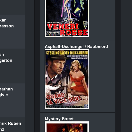
kar
nasson
Asphalt-Dschungel / Raubmord
sh
gerton
nathan
ivie
Mystery Street
nrik Ruben
nz