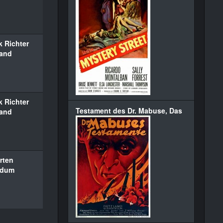
k Richter
rand
k Richter
Testament des Dr. Mabuse, Das
rand
rten
ldum