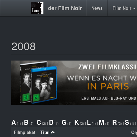
der Film Noir
Main
News
Film Noir
navigation
2008
Direkt
zum
Inhalt
A
B
C
D
G
K
L
M
R
S
(1)
|
(2)
|
(2)
|
(1)
|
(1)
|
(2)
|
(1)
|
(1)
|
(2)
|
(1)
|
Filmplakat
Titel
Org