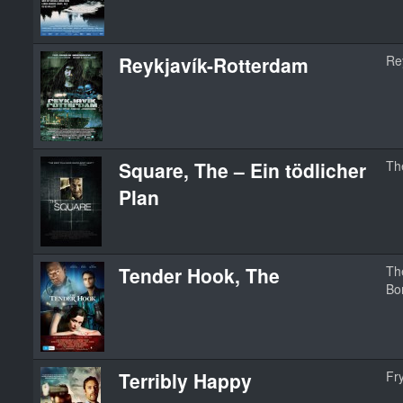
Reykjavík-Rotterdam
Re
Square, The – Ein tödlicher
Th
Plan
Tender Hook, The
Th
Bo
Terribly Happy
Fry