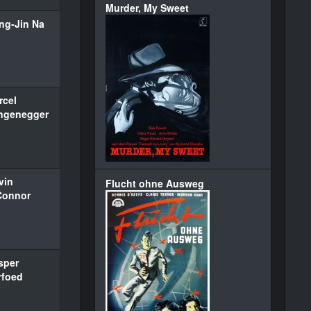
Murder, My Sweet
ng-Jin Na
rcel
ngenegger
vin
Flucht ohne Ausweg
Connor
sper
rfoed