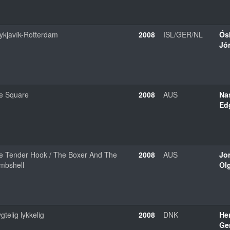
ykjavík-Rotterdam
2008
ISL/GER/NL
Ós
Jó
e Square
2008
AUS
Na
Ed
e Tender Hook / The Boxer And The
2008
AUS
Jo
mbshell
Olg
gtelig lykkelig
2008
DNK
He
Ge