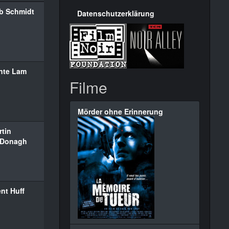
b Schmidt
Datenschutzerklärung
nte Lam
Filme
Mörder ohne Erinnerung
rtin
Donagh
nt Huff