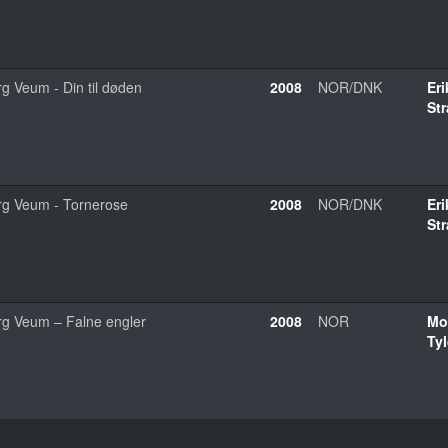
rg Veum - Din til døden
2008
NOR/DNK
Eri
St
rg Veum - Tornerose
2008
NOR/DNK
Eri
St
rg Veum – Falne engler
2008
NOR
Mo
Ty