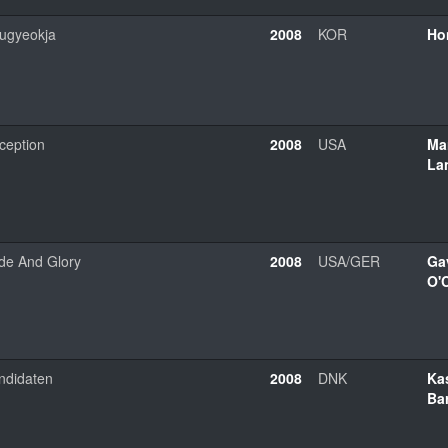
ugyeokja
2008
KOR
Ho
ception
2008
USA
Ma
La
ide And Glory
2008
USA/GER
Ga
O'
ndidaten
2008
DNK
Ka
Ba