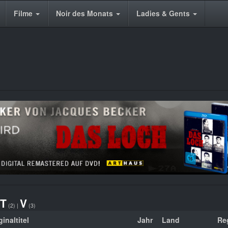
Filme
Noir des Monats
Ladies & Gents
T
V
(2)
|
(3)
inaltitel
Jahr
Land
Re