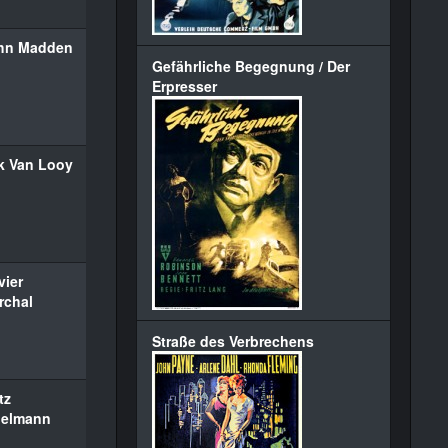
hn Madden
Gefährliche Begegnung / Der
Erpresser
ik Van Looy
vier
rchal
Straße des Verbrechens
tz
ielmann