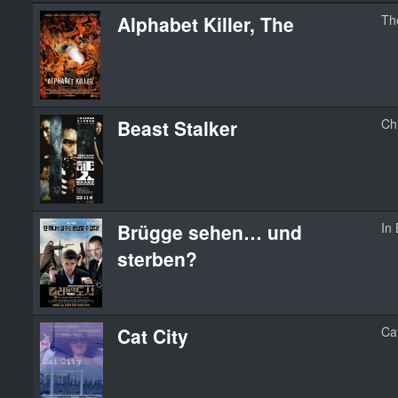
Alphabet Killer, The
The
Beast Stalker
Ch
Brügge sehen… und
In
sterben?
Cat City
Cat