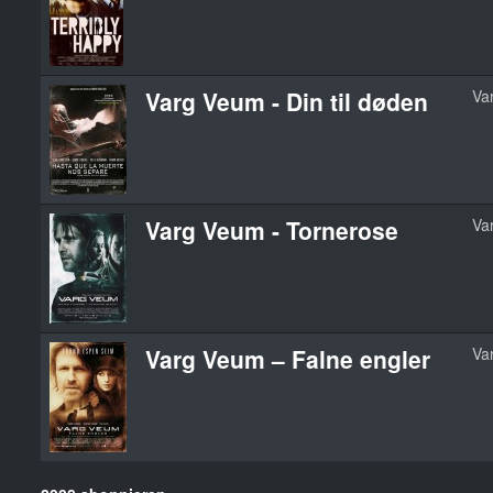
Varg Veum - Din til døden
Va
Varg Veum - Tornerose
Va
Varg Veum – Falne engler
Va