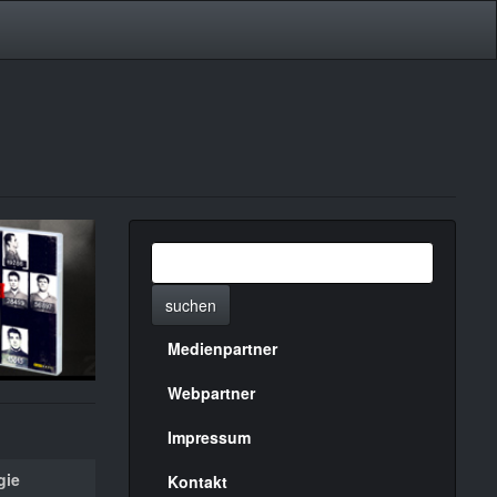
suchen
Medienpartner
Menülinks
rechte
Webpartner
Seite
Impressum
gie
Kontakt