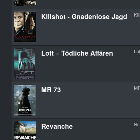
Killshot - Gnadenlose Jagd
Kil
Loft – Tödliche Affären
Lof
MR 73
MR
Revanche
Re