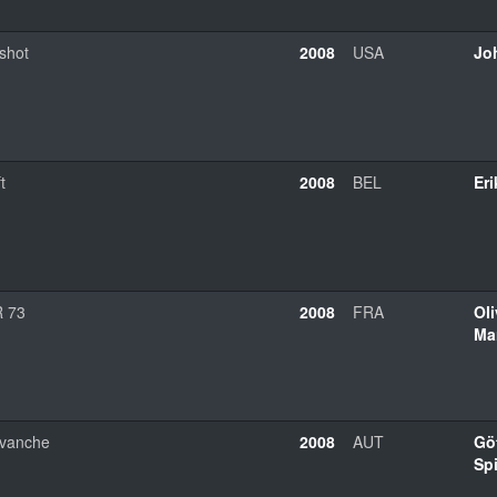
lshot
2008
USA
Jo
t
2008
BEL
Er
 73
2008
FRA
Oli
Ma
vanche
2008
AUT
Gö
Sp