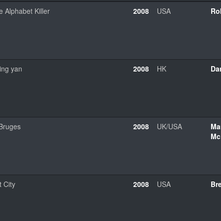
 Alphabet Killer
2008
USA
Ro
ing yan
2008
HK
Da
 Bruges
2008
UK/USA
Ma
Mc
 City
2008
USA
Bre