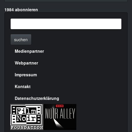
1984 abonnieren
suchen
Medienpartner
Menülinks
rechte
Webpartner
Seite
Impressum
Kontakt
Datenschutzerklärung