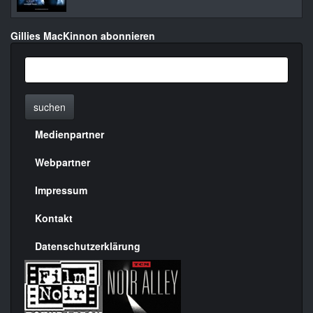
Gillies MacKinnon abonnieren
suchen
Medienpartner
Menülinks
rechte
Webpartner
Seite
Impressum
Kontakt
Datenschutzerklärung