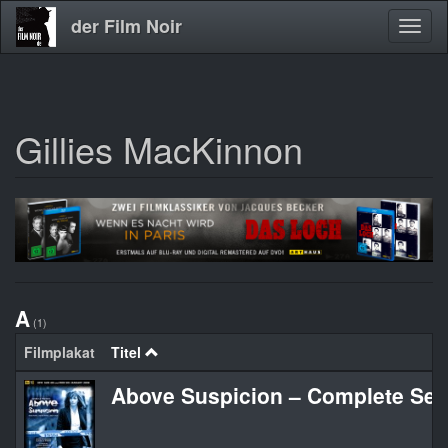
der Film Noir
Navig
aktivi
Gillies MacKinnon
Direkt
zum
Inhalt
A
(1)
Filmplakat
Titel
Above Suspicion – Complete Ser