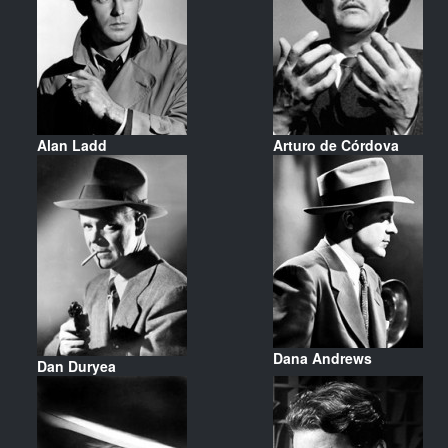
Alan Ladd
Arturo de Córdova
Dana Andrews
Dan Duryea