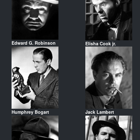
Edward G. Robinson
Elisha Cook jr.
Humphrey Bogart
Jack Lambert