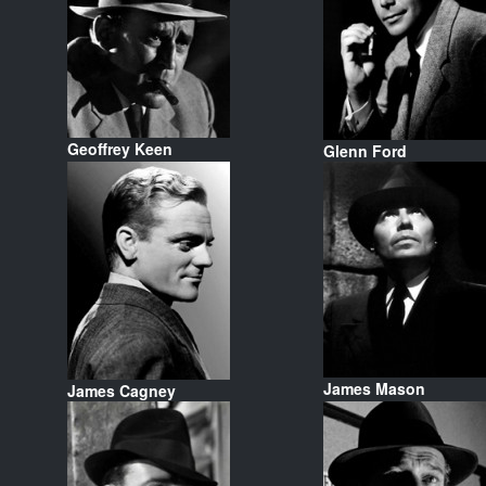
Geoffrey Keen
Glenn Ford
James Mason
James Cagney