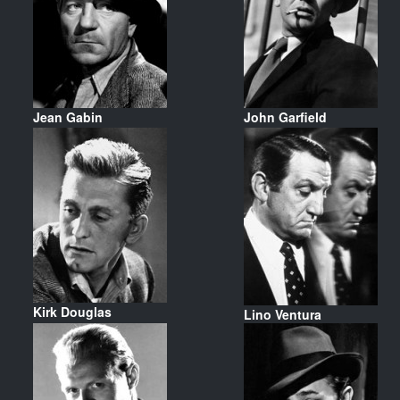
Jean Gabin
John Garfield
Kirk Douglas
Lino Ventura