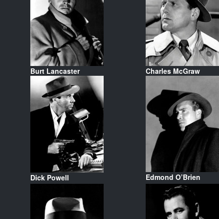
Burt Lancaster
Charles McGraw
Edmond O’Brien
Dick Powell