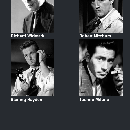
Richard Widmark
Robert Mitchum
Sterling Hayden
Toshiro Mifune