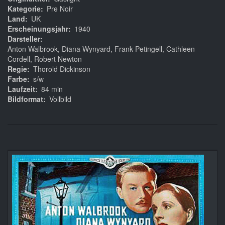
Kategorie
Pre Noir
Land
UK
Erscheinungsjahr
1940
Darsteller
Anton Walbrook, Diana Wynyard, Frank Petingell, Cathleen
Cordell, Robert Newton
Regie
Thorold Dickinson
Farbe
s/w
Laufzeit
84 min
Bildformat
Vollbild