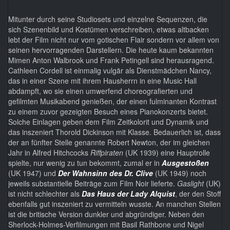
Mitunter durch seine Studiosets und einzelne Sequenzen, die
sich Szenenbild und Kostümen verschreiben, etwas altbacken
lebt der Film nicht nur vom gotischen Flair sondern vor allem von
seinen hervorragenden Darstellern. Die heute kaum bekannten
Mimen Anton Walbrook und Frank Petingell sind herausragend.
Cathleen Cordell ist einmalig vulgär als Dienstmädchen Nancy,
das in einer Szene mit ihrem Hausherrn in eine Music Hall
abdampft, wo sie einen umwerfend choreografierten und
gefilmten Musikabend genießen, der einen fulminanten Kontrast
zu einem zuvor gezeigten Besuch eines Pianokonzerts bietet.
Solche Einlagen geben dem Film Zeitkolorit und Dynamik und
das inszeniert Thorold Dickinson mit Klasse. Bedauerlich ist, dass
der an fünfter Stelle genannte Robert Newton, der im gleichen
Jahr in Alfred Hitchcocks
Riffpiraten
(UK 1939) eine Hauptrolle
spielte, nur wenig zu tun bekommt, zumal er in
Ausgestoßen
(UK 1947) und
Der Wahnsinn des Dr. Clive
(UK 1949) noch
jeweils substantielle Beiträge zum Film Noir lieferte.
Gaslight
(UK)
ist nicht schlechter als
Das Haus der Lady Alquist
, der den Stoff
ebenfalls gut inszeniert zu vermitteln wusste. An manchen Stellen
ist die britische Version dunkler und abgründiger. Neben den
Sherlock-Holmes-Verfilmungen mit Basil Rathbone und Nigel