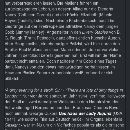
hat verbarrikadieren lassen. Die Mallens führen ein
zurückgezogenes Leben, an dessen Alltag nur die Dienerin
Nancy (Cathleen Cordell) und die Köchin Elizabeth (Minnie
Rayner) beteiligt sind. Nach einem Kirchenbesuch macht im
Gedränge auf der Freitreppe die attraktive Nancy dem jungen
Cobb (Jimmy Hanley), Angestellter in den
Livery Stables
von B.
G. Rough (Frank Petingell), ganz offensichtlich hübsche Augen.
Aber Rough selbst, ein ehemaliger Polizist, wird hier durch den
Anblick Paul Mallens an einen Mann erinnert, den er vor vielen
Jahren in der Stadt bereits gesehen hat. Erst will ihm der Name
partout nicht einfallen. Doch nachdem ihm Cobb eines Tages
dank Nancys von den etwas merkwürdigen Verhältnissen im
Haus am Pimlico Square zu berichten weiß, erinnert er sich
plötzlich…
“A dirty evening for a stroll, Sir.” - “There are lots of dirty things in
London.“
Nur vier Jahre später, im Jahr 1944, verfilmte Hollywood
den Stoff mit zwei damaligen Weltstars in den Hauptrollen, der
Schwedin Ingrid Bergmann und dem Franzosen Charles Boyer,
noch einmal. George Cukors
Das Haus der Lady Alquist
(USA
1944), wie solcher Film auf Deutsch heißt - im Original ebenfalls
Gaslight
- war im Nu um ein Vielfaches populärer als die britische