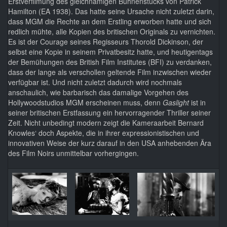
Erstverfilmung des gleichnamigen Bühnenstücks
von Patrick
Hamilton (EA 1938). Das hatte seine Ursache nicht zuletzt darin,
dass MGM die Rechte an dem Erstling erworben hatte und sich
redlich mühte, alle Kopien des britischen Originals zu vernichten.
Es ist der Courage seines Regisseurs Thorold Dickinson, der
selbst eine Kopie in seinem Privatbesitz hatte, und heutigentags
der Bemühungen des British Film Institutes (BFI) zu verdanken,
dass der lange als verschollen geltende Film inzwischen wieder
verfügbar ist. Und nicht zuletzt dadurch wird nochmals
anschaulich, wie barbarisch das damalige Vorgehen des
Hollywoodstudios MGM erscheinen muss, denn
Gaslight
ist in
seiner britischen Erstfassung ein hervorragender Thriller seiner
Zeit. Nicht unbedingt modern zeigt die Kameraarbeit Bernard
Knowles‘ doch Aspekte, die in ihrer expressionistischen und
innovativen Weise der kurz darauf in den USA anhebenden Ära
des Film Noirs unmittelbar vorhergingen.