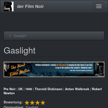
der Film Noir
Navig
aktivi
Direkt
Gaslight
zum
Inhalt
Gaslight
Pre Noir
|
UK
|
1940
|
Thorold Dickinson
|
Anton Walbrook
|
Robert
Newton
****
Bewertung
Originaltitel
Gaslight