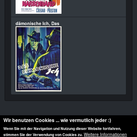
dämonische Ich, Das
Wir benutzen Cookies ... wie vermutlich jeder :)
Wenn Sie mit der Navigation und Nutzung dieser Website fortfahren,
Weitere Informationen
stimmen Sie der Verwendung von Cookies zu.
Diese Website ist urheberrechtlich geschützt: © 2010-2026 der Film Noir de. Alle