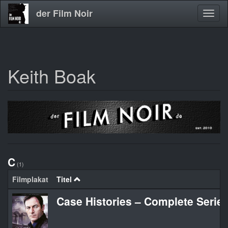
der Film Noir
Navig
aktivi
Keith Boak
Direkt
zum
Inhalt
C
(1)
Filmplakat
Titel
Case Histories – Complete Serie