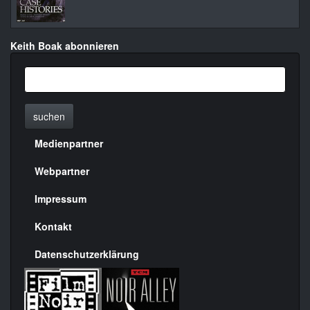
Keith Boak abonnieren
suchen
Medienpartner
Menülinks
rechte
Webpartner
Seite
Impressum
Kontakt
Datenschutzerklärung