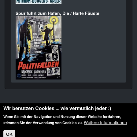
Spur führt zum Hafen, Die / Harte Fäuste
Wir benutzen Cookies ... wie vermutlich jeder :)
Wenn Sie mit der Navigation und Nutzung dieser Website fortfahren,
Weitere Informationen
stimmen Sie der Verwendung von Cookies zu.
Diese Website ist urheberrechtlich geschützt: © 2010-2026 der Film Noir de. Alle
Rechte vorbehalten.
OK