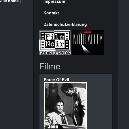
Seite
ville Brand
|
Impressum
Kontakt
Datenschutzerklärung
Filme
Force Of Evil