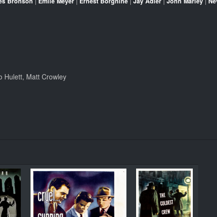
es Bronson
|
Emile Meyer
|
Ernest Borgnine
|
Jay Adler
|
John Marley
|
Ne
o Hulett, Matt Crowley