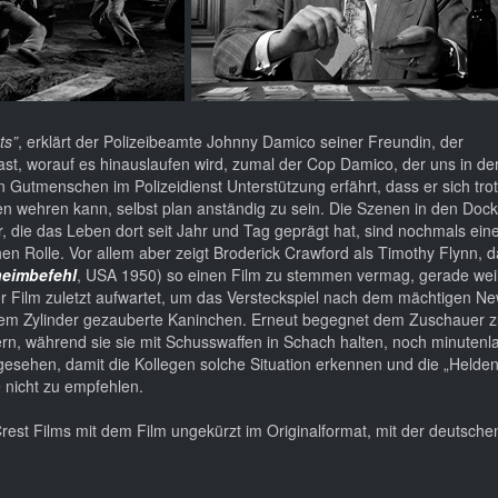
ts”
, erklärt der Polizeibeamte Johnny Damico seiner Freundin, der
st, worauf es hinauslaufen wird, zumal der Cop Damico, der uns in de
en Gutmenschen im Polizeidienst Unterstützung erfährt, dass er sich trot
en wehren kann, selbst plan anständig zu sein. Die Szenen in den Doc
, die das Leben dort seit Jahr und Tag geprägt hat, sind nochmals ei
en Rolle. Vor allem aber zeigt Broderick Crawford als Timothy Flynn, d
heimbefehl
, USA 1950) so einen Film zu stemmen vermag, gerade weil
 der Film zuletzt aufwartet, um das Versteckspiel nach dem mächtigen N
 dem Zylinder gezauberte Kaninchen. Erneut begegnet dem Zuschauer
ern, während sie sie mit Schusswaffen in Schach halten, noch minutenl
rgesehen, damit die Kollegen solche Situation erkennen und die „Helden
 nicht zu empfehlen.
Crest Films mit dem Film ungekürzt im Originalformat, mit der deutsche