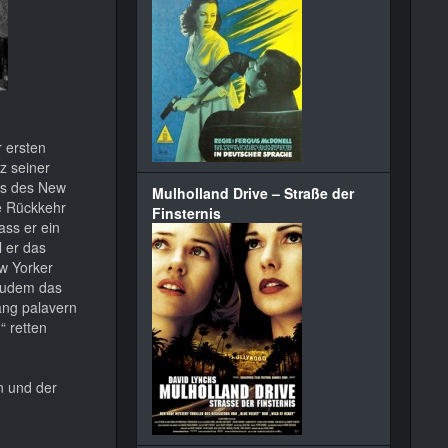
r ersten
z seiner
ks des New
Mulholland Drive – Straße der
ne Rückkehr
Finsternis
ass er ein
 er das
ew Yorker
 zudem das
ang palavern
“ retten
n und der