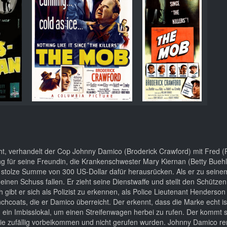
t, verhandelt der Cop Johnny Damico (Broderick Crawford) mit Fred (
ng für seine Freundin, die Krankenschwester Mary Kiernan (Betty Buehl
e stolze Summe von 300 US-Dollar dafür herausrücken. Als er zu seinem 
einen Schuss fallen. Er zieht seine Dienstwaffe und stellt den Schützen
gibt er sich als Polizist zu erkennen, als Police Lieutenant Henderso
chcoats, die er Damico überreicht. Der erkennt, dass die Marke echt is
ein Imbisslokal, um einen Streifenwagen herbei zu rufen. Der kommt s
sie zufällig vorbeikommen und nicht gerufen wurden. Johnny Damico re