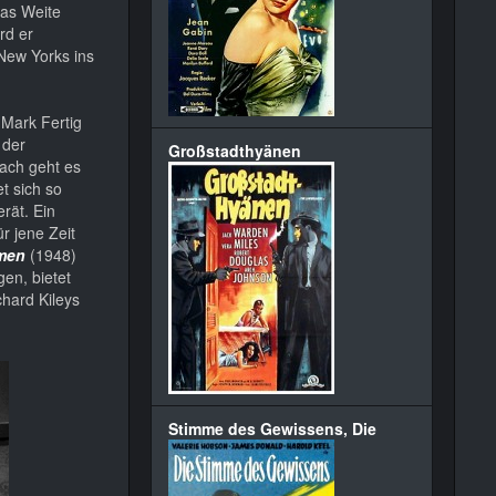
das Weite
rd er
New Yorks ins
t Mark Fertig
 der
Großstadthyänen
nach geht es
t sich so
rät. Ein
r jene Zeit
men
(1948)
en, bietet
chard Kileys
Stimme des Gewissens, Die