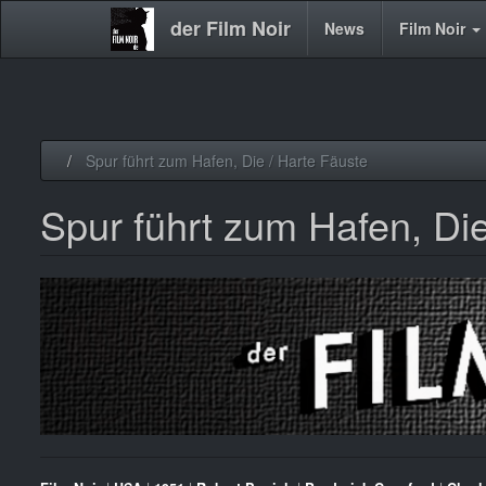
der Film Noir
Main
News
Film Noir
navigation
Direkt
Spur führt zum Hafen, Die / Harte Fäuste
zum
Inhalt
Spur führt zum Hafen, Die