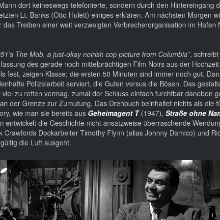
 Mann dort keineswegs telefonierte, sondern durch den Hintereingang 
zten Lt. Banks (Otto Hulett) einiges erklären. Am nächsten Morgen wi
r das Treiben einer weit verzweigten Verbrecherorganisation im Hafen 
1951’s The Mob, a just-okay noirish cop picture from Columbia”
, schreib
fassung des gerade noch mittelprächtigen Film Noirs aus der Hochzeit
lls fest, zeigen Klasse; die ersten 50 Minuten sind immer noch gut. Da
nhafte Polizeiarbeit serviert, die Guten versus die Bösen. Das gestalte
 viel zu retten vermag, zumal der Schluss einfach furchtbar daneben ge
 an der Grenze zur Zumutung. Das Drehbuch beinhaltet nichts als die fü
ory, wie man sie bereits aus
Geheimagent T
(1947),
Straße ohne Na
n entwickelt die Geschichte nicht ansatzweise überraschende Wendung
ick Crawfords Dockarbeiter Timothy Flynn (alias Johnny Damico) und Ri
ltig die Luft ausgeht.