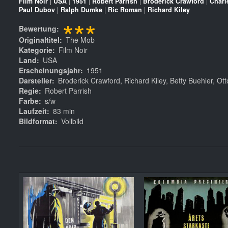
Film Noir
|
USA
|
1951
|
Robert Parrish
|
Broderick Crawford
|
Charl
Paul Dubov
|
Ralph Dumke
|
Ric Roman
|
Richard Kiley
***
Bewertung
Originaltitel
The Mob
Kategorie
Film Noir
Land
USA
Erscheinungsjahr
1951
Darsteller
Broderick Crawford, Richard Kiley, Betty Buehler, Ott
Regie
Robert Parrish
Farbe
s/w
Laufzeit
83 min
Bildformat
Vollbild