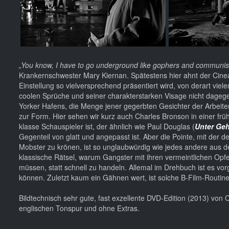
„You know, I have to go underground like gophers and communis
Krankernschwester Mary Kiernan. Spätestens hier ahnt der Cinea
Einstellung so vielversprechend präsentiert wird, von derart viel
coolen Sprüche und seiner charakterstarken Visage nicht dageg
Yorker Hafens, die Menge jener gegerbten Gesichter der Arbeiter
zur Form. Hier sehen wir kurz auch Charles Bronson in einer früh
klasse Schauspieler ist, der ähnlich wie Paul Douglas (
Unter Ge
Gegenteil von glatt und angepasst ist. Aber die Pointe, mit der
Mobster zu krönen, ist so unglaubwürdig wie jedes andere aus
klassische Rätsel, warum Gangster mit ihren vermeintlichen Opf
müssen, statt schnell zu handeln. Allemal im Drehbuch ist es vo
können. Zuletzt kaum ein Gähnen wert, ist solche B-Film-Routine
Bildtechnisch sehr gute, fast exzellente DVD-Edition (2013) von 
englischen Tonspur und ohne Extras.