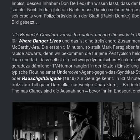
Imbiss, dessen Inhaber (Don De Leo) ihn wissen lässt, dass der
suchte. Noch in der gleichen Nacht muss Damico seinem Vorgeset
seinerseits vom Polizeipräsidenten der Stadt (Ralph Dumke) übe
Bild gesetzt…
“It’s Broderick Crawford versus the waterfront and the world in 
für
Where Danger Lives
und das ist eine treffsichere Zusammen
McCarthy-Ära. Die ersten 5 Minuten, so stellt Mark Fertig ebenfa
rapide abwärts, denn wir bekommen die für jene Zeit typisch helde
flach und fad, dass selbst ein halbwegs dynamisches Finale nicht
geradezu dämlicher TV-Humor rangiert in der letzten Einstellung
typische Routine einer Undercover-Agent-gegen-das-Syndikat-St
oder
Rauschgiftbrigade
(1949) zur Genüge kennt. In 83 Minute
trotz zum Teil guter Darsteller nur wenige Charaktere, – Broder
Thomas Clancy sind die Ausnahmen – bevor ihr im Endspurt endgü