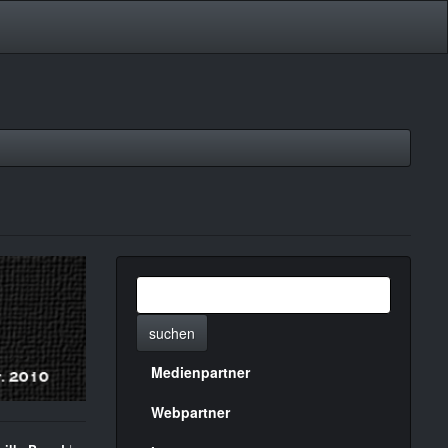
suchen
Medienpartner
Menülinks
rechte
Webpartner