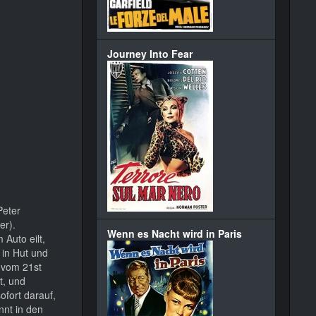
Journey Into Fear
Peter
er).
Wenn es Nacht wird in Paris
Auto eilt,
 in Hut und
n vom 21st
t, und
ofort darauf,
nnt in den