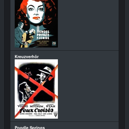
Kreuzverhör
Poodle Springs