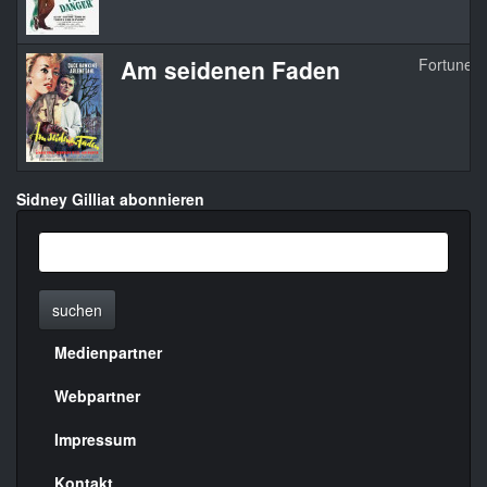
Am seidenen Faden
Fortune I
Sidney Gilliat abonnieren
suchen
Medienpartner
Menülinks
rechte
Webpartner
Seite
Impressum
Kontakt