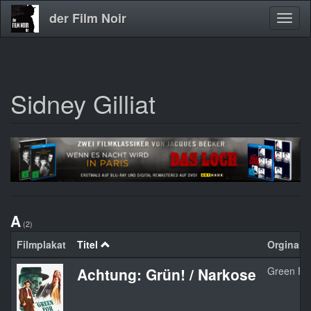
der Film Noir
Navig
aktivi
Sidney Gilliat
Direkt
zum
Inhalt
A
(2)
Filmplakat
Titel
Orginalti
Achtung: Grün! / Narkose
Green Fo