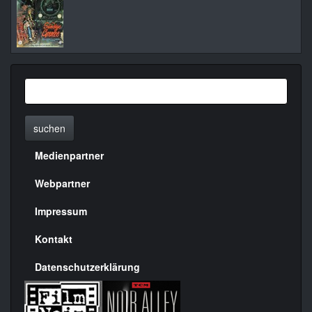
suchen
Medienpartner
Menülinks
rechte
Webpartner
Seite
Impressum
Kontakt
Datenschutzerklärung