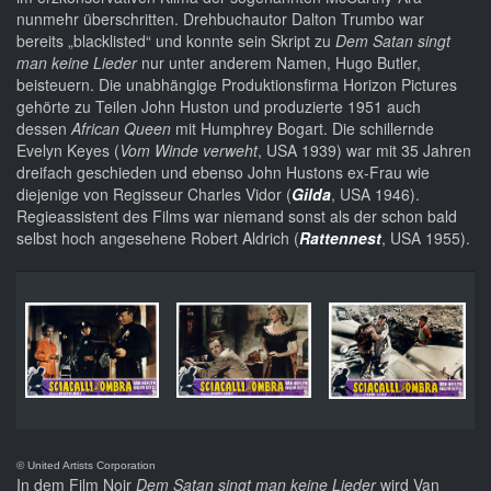
nunmehr überschritten. Drehbuchautor Dalton Trumbo war
bereits „blacklisted“ und konnte sein Skript zu
Dem Satan singt
man keine Lieder
nur unter anderem Namen, Hugo Butler,
beisteuern. Die unabhängige Produktionsfirma Horizon Pictures
gehörte zu Teilen John Huston und produzierte 1951 auch
dessen
African Queen
mit Humphrey Bogart. Die schillernde
Evelyn Keyes (
Vom Winde verweht
, USA 1939) war mit 35 Jahren
dreifach geschieden und ebenso John Hustons ex-Frau wie
diejenige von Regisseur Charles Vidor (
Gilda
, USA 1946).
Regieassistent des Films war niemand sonst als der schon bald
selbst hoch angesehene Robert Aldrich (
Rattennest
, USA 1955).
© United Artists Corporation
In dem Film Noir
Dem Satan singt man keine Lieder
wird Van