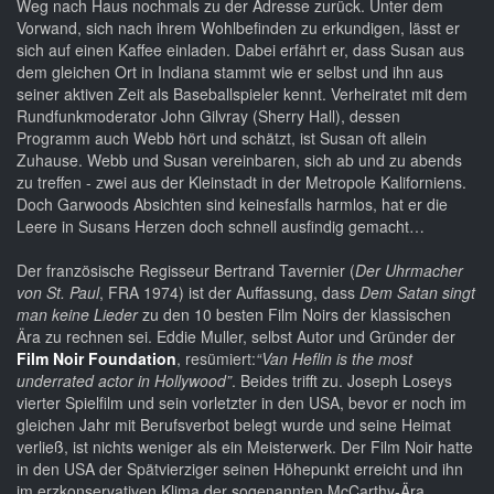
Weg nach Haus nochmals zu der Adresse zurück. Unter dem
Vorwand, sich nach ihrem Wohlbefinden zu erkundigen, lässt er
sich auf einen Kaffee einladen. Dabei erfährt er, dass Susan aus
dem gleichen Ort in Indiana stammt wie er selbst und ihn aus
seiner aktiven Zeit als Baseballspieler kennt. Verheiratet mit dem
Rundfunkmoderator John Gilvray (Sherry Hall), dessen
Programm auch Webb hört und schätzt, ist Susan oft allein
Zuhause. Webb und Susan vereinbaren, sich ab und zu abends
zu treffen - zwei aus der Kleinstadt in der Metropole Kaliforniens.
Doch Garwoods Absichten sind keinesfalls harmlos, hat er die
Leere in Susans Herzen doch schnell ausfindig gemacht…
Der französische Regisseur Bertrand Tavernier (
Der Uhrmacher
von St. Paul
, FRA 1974) ist der Auffassung, dass
Dem Satan singt
man keine Lieder
zu den 10 besten Film Noirs der klassischen
Ära zu rechnen sei. Eddie Muller, selbst Autor und Gründer der
Film Noir Foundation
, resümiert:
“Van Heflin is the most
underrated actor in Hollywood”
. Beides trifft zu. Joseph Loseys
vierter Spielfilm und sein vorletzter in den USA, bevor er noch im
gleichen Jahr mit Berufsverbot belegt wurde und seine Heimat
verließ, ist nichts weniger als ein Meisterwerk. Der Film Noir hatte
in den USA der Spätvierziger seinen Höhepunkt erreicht und ihn
im erzkonservativen Klima der sogenannten McCarthy-Ära