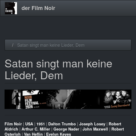
der Film Noir
Direkt
Satan singt man keine Lieder, Dem
zum
Inhalt
Satan singt man keine
Lieder, Dem
Film Noir
|
USA
|
1951
|
Dalton Trumbo
|
Joseph Losey
|
Robert
Aldrich
|
Arthur C. Miller
|
George Nader
|
John Maxwell
|
Robert
Osterloh
|
Van Heflin
|
Evelyn Keyes