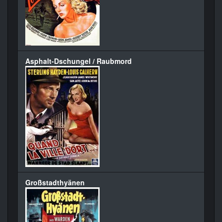
Asphalt-Dschungel / Raubmord
Großstadthyänen