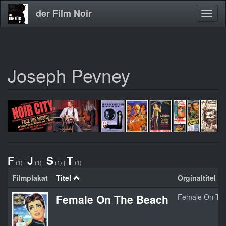
der Film Noir
Navig
aktivi
Joseph Pevney
Direkt
zum
Inhalt
F
J
S
T
(1)
|
(1)
|
(1)
|
(1)
Filmplakat
Titel
Orginaltitel
Female On The Beach
Female On Th