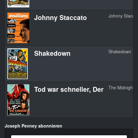
Johnny Staccato
Johnny Stacca
Shakedown
Shakedown
Tod war schneller, Der
The Midnight S
Joseph Pevney abonnieren