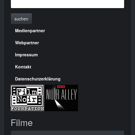
suchen
Medienpartner
Menülinks
rechte
Webpartner
Seite
Impressum
Kontakt
Datenschutzerklärung
Filme