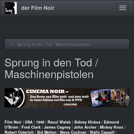
der Film Noir
Navig
aktivi
Direkt
Sprung in den Tod / Maschinenpistolen
zum
Inhalt
Sprung in den Tod /
Maschinenpistolen
Film Noir
|
USA
|
1949
|
Raoul Walsh
|
Sidney Hickox
|
Edmond
O'Brien
|
Fred Clark
|
James Cagney
|
John Archer
|
Mickey Knox
|
Robert Osterloh
|
Sid Melton
|
Steve Cochran
|
Wally Cassell
|