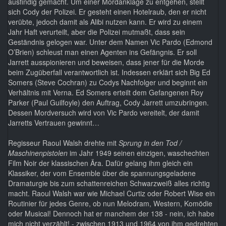
ausfindig gemacht. Um einer Mordanklage zu entgehen, stellt
sich Cody der Polizei. Er gesteht einen Hotelraub, den er nicht
verübte, jedoch damit als Alibi nutzen kann. Er wird zu einem
Jahr Haft verurteilt, aber die Polizei mutmaßt, dass sein
Geständnis gelogen war. Unter dem Namen Vic Pardo (Edmond
O’Brien) schleust man einen Agenten ins Gefängnis. Er soll
Jarrett ausspionieren und beweisen, dass jener für die Morde
beim Zugüberfall verantwortlich ist. Indessen erklärt sich Big Ed
Somers (Steve Cochran) zu Codys Nachfolger und beginnt ein
Verhältnis mit Verna. Ed Somers erteilt dem Gefangenen Roy
Parker (Paul Guilfoyle) den Auftrag, Cody Jarrett umzubringen.
Dessen Mordversuch wird von Vic Pardo vereitelt, der damit
Jarretts Vertrauen gewinnt…
Regisseur Raoul Walsh drehte mit
Sprung in den Tod /
Maschinenpistolen
im Jahr 1949 seinen einzigen, waschechten
Film Noir der klassischen Ära. Dafür gelang ihm gleich ein
Klassiker, der vom Ensemble über die spannungsgeladene
Dramaturgie bis zum schattenreichen Schwarzweiß alles richtig
macht. Raoul Walsh war wie Michael Curtiz oder Robert Wise ein
Routinier für jedes Genre, ob nun Melodram, Western, Komödie
oder Musical! Dennoch hat er manchem der 138 - nein, ich habe
mich nicht verzählt! - zwischen 1913 und 1964 von ihm gedrehten