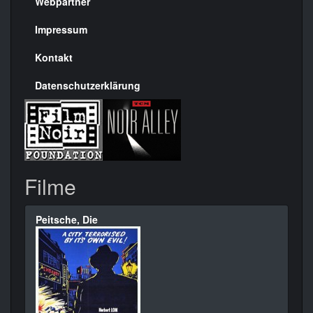
rechte
Webpartner
Seite
Impressum
Kontakt
Datenschutzerklärung
Filme
Peitsche, Die