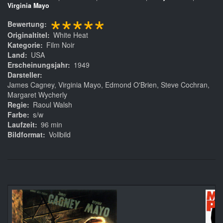
Virginia Mayo
*****
Bewertung
Originaltitel
White Heat
Kategorie
Film Noir
Land
USA
Erscheinungsjahr
1949
Darsteller
James Cagney, Virginia Mayo, Edmond O'Brien, Steve Cochran,
Margaret Wycherly
Regie
Raoul Walsh
Farbe
s/w
Laufzeit
96 min
Bildformat
Vollbild