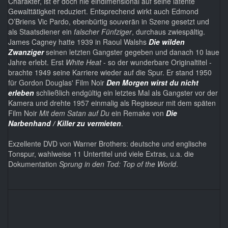
Charakter, ist er doch nie eindimensional auf seine latente
Gewalttätigkeit reduziert. Entsprechend wirkt auch Edmond
O’Briens Vic Pardo, ebenbürtig souverän in Szene gesetzt und
als Staatsdiener ein
falscher Fünfziger
, durchaus zwiespältig.
James Cagney hatte 1939 in Raoul Walshs
Die wilden
Zwanziger
seinen letzten Gangster gegeben und danach 10 laue
Jahre erlebt. Erst
White Heat
- so der wunderbare Originaltitel -
brachte 1949 seine Karriere wieder auf die Spur. Er stand 1950
für Gordon Douglas' Film Noir
Den Morgen wirst du nicht
erleben
schließlich endgültig ein letztes Mal als Gangster vor der
Kamera und drehte 1957 einmalig als Regisseur mit dem späten
Film Noir
Mit dem Satan auf Du
ein Remake von
Die
Narbenhand / Killer zu vermieten
.
Exzellente DVD von Warner Brothers: deutsche und englische
Tonspur, wahlweise 11 Untertitel und viele Extras, u.a. die
Dokumentation
Sprung in den Tod: Top of the World
.