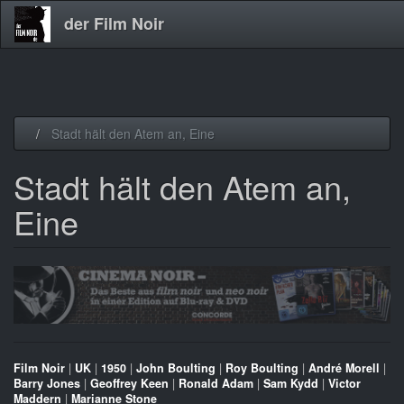
der Film Noir
Direkt
Stadt hält den Atem an, Eine
zum
Inhalt
Stadt hält den Atem an,
Eine
Film Noir
|
UK
|
1950
|
John Boulting
|
Roy Boulting
|
André Morell
|
Barry Jones
|
Geoffrey Keen
|
Ronald Adam
|
Sam Kydd
|
Victor
Maddern
|
Marianne Stone