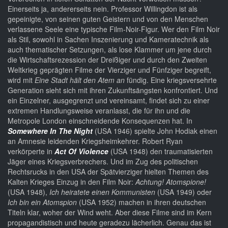
Einerseits ja, andererseits nein. Professor Willingdon ist als
gepeinigte, von seinen guten Geistern und von den Menschen
verlassene Seele eine typische Film-Noir-Figur. Wer den Film Noir
als Stil, sowohl in Sachen Inszenierung und Kameratechnik als
auch thematischer Setzungen, als lose Klammer um jene durch
die Wirtschaftsrezession der Dreißiger und durch den Zweiten
Weltkrieg geprägten Filme der Vierziger und Fünfziger begreift,
wird mit
Eine Stadt hält den Atem an
fündig. Eine kriegsversehrte
Generation sieht sich mit ihren Zukunftsängsten konfrontiert. Und
ein Einzelner, ausgegrenzt und vereinsamt, findet sich zu einer
extremen Handlungsweise veranlasst, die für ihn und die
Metropole London einschneidende Konsequenzen hat. In
Somewhere In The Night
(USA 1946) spielte John Hodiak einen
an Amnesie leidenden Kriegsheimkehrer. Robert Ryan
verkörperte in
Act Of Violence
(USA 1948) den traumatisierten
Jäger eines Kriegsverbrechers. Und im Zug des politischen
Rechtsrucks in den USA der Spätvierziger hielten Themen des
Kalten Krieges Einzug in den Film Noir:
Achtung! Atomspione!
(USA 1948),
Ich heiratete einen Kommunisten
(USA 1949) oder
Ich bin ein Atomspion
(USA 1952) machen in ihren deutschen
Titeln klar, woher der Wind weht. Aber diese Filme sind im Kern
propagandistisch und heute geradezu lächerlich. Genau das ist