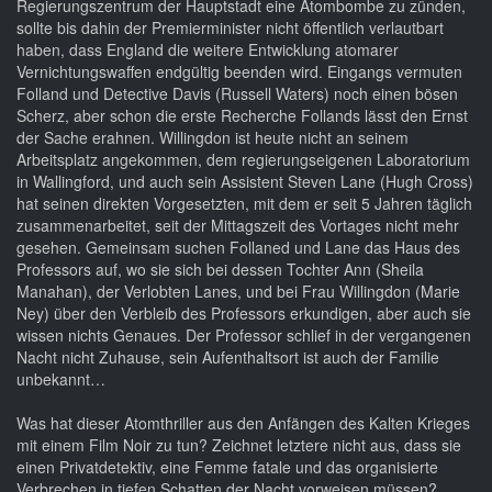
Regierungszentrum der Hauptstadt eine Atombombe zu zünden,
sollte bis dahin der Premierminister nicht öffentlich verlautbart
haben, dass England die weitere Entwicklung atomarer
Vernichtungswaffen endgültig beenden wird. Eingangs vermuten
Folland und Detective Davis (Russell Waters) noch einen bösen
Scherz, aber schon die erste Recherche Follands lässt den Ernst
der Sache erahnen. Willingdon ist heute nicht an seinem
Arbeitsplatz angekommen, dem regierungseigenen Laboratorium
in Wallingford, und auch sein Assistent Steven Lane (Hugh Cross)
hat seinen direkten Vorgesetzten, mit dem er seit 5 Jahren täglich
zusammenarbeitet, seit der Mittagszeit des Vortages nicht mehr
gesehen. Gemeinsam suchen Follaned und Lane das Haus des
Professors auf, wo sie sich bei dessen Tochter Ann (Sheila
Manahan), der Verlobten Lanes, und bei Frau Willingdon (Marie
Ney) über den Verbleib des Professors erkundigen, aber auch sie
wissen nichts Genaues. Der Professor schlief in der vergangenen
Nacht nicht Zuhause, sein Aufenthaltsort ist auch der Familie
unbekannt…
Was hat dieser Atomthriller aus den Anfängen des Kalten Krieges
mit einem Film Noir zu tun? Zeichnet letztere nicht aus, dass sie
einen Privatdetektiv, eine Femme fatale und das organisierte
Verbrechen in tiefen Schatten der Nacht vorweisen müssen?