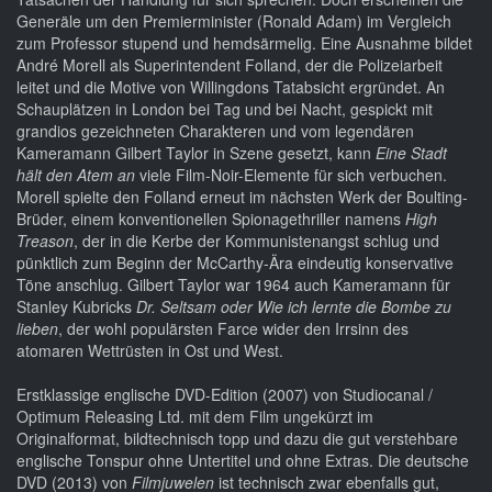
Generäle um den Premierminister (Ronald Adam) im Vergleich
zum Professor stupend und hemdsärmelig. Eine Ausnahme bildet
André Morell als Superintendent Folland, der die Polizeiarbeit
leitet und die Motive von Willingdons Tatabsicht ergründet. An
Schauplätzen in London bei Tag und bei Nacht, gespickt mit
grandios gezeichneten Charakteren und vom legendären
Kameramann Gilbert Taylor in Szene gesetzt, kann
Eine Stadt
hält den Atem an
viele Film-Noir-Elemente für sich verbuchen.
Morell spielte den Folland erneut im nächsten Werk der Boulting-
Brüder, einem konventionellen Spionagethriller namens
High
Treason
, der in die Kerbe der Kommunistenangst schlug und
pünktlich zum Beginn der McCarthy-Ära eindeutig konservative
Töne anschlug. Gilbert Taylor war 1964 auch Kameramann für
Stanley Kubricks
Dr. Seltsam oder Wie ich lernte die Bombe zu
lieben
, der wohl populärsten Farce wider den Irrsinn des
atomaren Wettrüsten in Ost und West.
Erstklassige englische DVD-Edition (2007) von Studiocanal /
Optimum Releasing Ltd. mit dem Film ungekürzt im
Originalformat, bildtechnisch topp und dazu die gut verstehbare
englische Tonspur ohne Untertitel und ohne Extras. Die deutsche
DVD (2013) von
Filmjuwelen
ist technisch zwar ebenfalls gut,