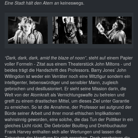
Eine Stadt hält den Atem an
keineswegs.
“Dark, dark, dark, amid the blaze of noon”
, steht auf einem Papier
voller Formeln - Zitat aus einem Theaterstück John Miltons - und
beides trägt die Handschrift des Professors. Barry Jones’ John
Willingdon ist weder ein Verräter noch eine Witzfigur sondern ein
intelligenter, liebenswürdiger und sensibler Mann, zugleich
gebrochen und desillusioniert. Er sieht seine Mission darin, die
Welt von der Atomkraft als Vernichtungswaffe zu befreien und
greift zu einem drastischen Mittel, um dieses Ziel unter Garantie
zu erreichen. So ist die Annahme, der Professor sei aufgrund der
Bürde seiner Arbeit und ihrer moral-ethischen Implikationen
wahnsinnig geworden, eine solche, die das Tun der Politiker in ein
gleiches Licht rückt. Die Gebrüder Boulting und Drehbuchautor
Frank Harvey enthalten sich aller Wertungen und lassen die
Tatsachen der Handlung für sich sprechen. Doch erscheinen die