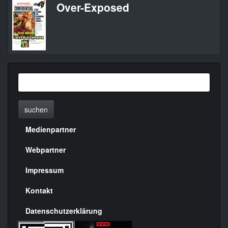
Over-Exposed
suchen
Medienpartner
Menülinks
rechte
Webpartner
Seite
Impressum
Kontakt
Datenschutzerklärung