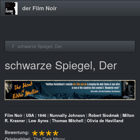
der Film Noir
Direkt
schwarze Spiegel, Der
zum
Inhalt
schwarze Spiegel, Der
Film Noir
|
USA
|
1946
|
Nunnally Johnson
|
Robert Siodmak
|
Milton
R. Krasner
|
Lew Ayres
|
Thomas Mitchell
|
Olivia de Havilland
****
Bewertung
Originaltitel
The Dark Mirror