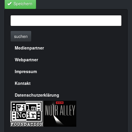
Speichern
suchen
Medienpartner
Menülinks
rechte
Webpartner
Seite
Impressum
Kontakt
Datenschutzerklärung