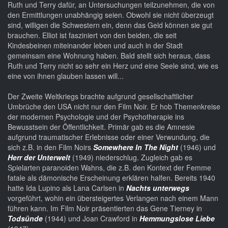
Ruth und Terry dafür, an Untersuchungen teilzunehmen, die von
den Ermittlungen unabhängig seien. Obwohl sie nicht überzeugt
sind, willigen die Schwestern ein, denn das Geld können sie gut
brauchen. Elliot ist fasziniert von den beiden, die seit
Kindesbeinen miteinander leben und auch in der Stadt
gemeinsam eine Wohnung haben. Bald stellt sich heraus, dass
Ruth und Terry nicht so sehr ein Herz und eine Seele sind, wie es
eine von ihnen glauben lassen will...
Der Zweite Weltkriegs brachte aufgrund gesellschaftlicher
Umbrüche den USA nicht nur den Film Noir. Er hob Themenkreise
der modernen Psychologie und der Psychotherapie ins
Bewusstsein der Öffentlichkeit. Primär gab es die Amnesie
aufgrund traumatischer Erlebnisse oder einer Verwundung, die
sich z.B. in den Film Noirs
Somewhere In The Night
(1946) und
Herr der Unterwelt
(1949) niederschlug. Zugleich gab es
Spielarten paranoiden Wahns, die z.B. den Kontext der Femme
fatale als dämonische Erscheinung erklären halfen. Bereits 1940
hatte Ida Lupino als Lana Carlsen in
Nachts unterwegs
vorgeführt, wohin ein übersteigertes Verlangen nach einem Mann
führen kann. Im Film Noir präsentierten das Gene Tierney in
Todsünde
(1944) und Joan Crawford in
Hemmungslose Liebe