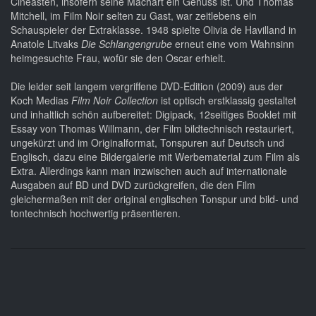
Cineasten, insofern seine Machart ein Genuss ist. Und Thomas
Mitchell, im Film Noir selten zu Gast, war zeitlebens ein
Schauspieler der Extraklasse. 1948 spielte Olivia de Havilland in
Anatole Litvaks
Die Schlangengrube
erneut eine vom Wahnsinn
heimgesuchte Frau, wofür sie den Oscar erhielt.
Die leider seit langem vergriffene DVD-Edition (2009) aus der
Koch Medias
Film Noir Collection
ist optisch erstklassig gestaltet
und inhaltlich schön aufbereitet: Digipack, 12seitiges Booklet mit
Essay von Thomas Willmann, der Film bildtechnisch restauriert,
ungekürzt und im Originalformat, Tonspuren auf Deutsch und
Englisch, dazu eine Bildergalerie mit Werbematerial zum Film als
Extra. Allerdings kann man inzwischen auch auf internationale
Ausgaben auf BD und DVD zurückgreifen, die den Film
gleichermaßen mit der original englischen Tonspur und bild- und
tontechnisch hochwertig präsentieren.