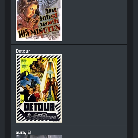
Detour
aura, El