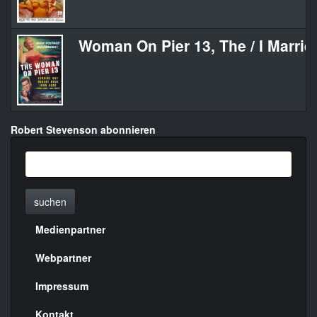
Woman On Pier 13, The / I Marri
Robert Stevenson abonnieren
suchen
Medienpartner
Menülinks
rechte
Webpartner
Seite
Impressum
Kontakt