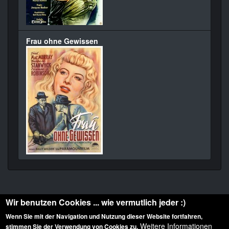
Frau ohne Gewissen
Wir benutzen Cookies ... wie vermutlich jeder :)
Wenn Sie mit der Navigation und Nutzung dieser Website fortfahren,
Weitere Informationen
stimmen Sie der Verwendung von Cookies zu.
Diese Website ist urheberrechtlich geschützt: © 2010-2026 der Film Noir de. Alle