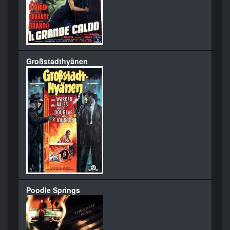
Großstadthyänen
Poodle Springs