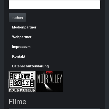
suchen
Medienpartner
Menülinks
rechte
Webpartner
Seite
Impressum
Kontakt
Datenschutzerklärung
Filme