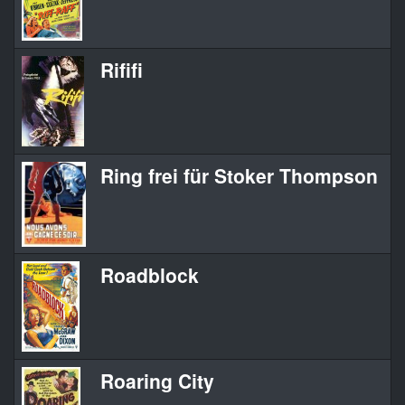
Rififi
Ring frei für Stoker Thompson
Roadblock
Roaring City