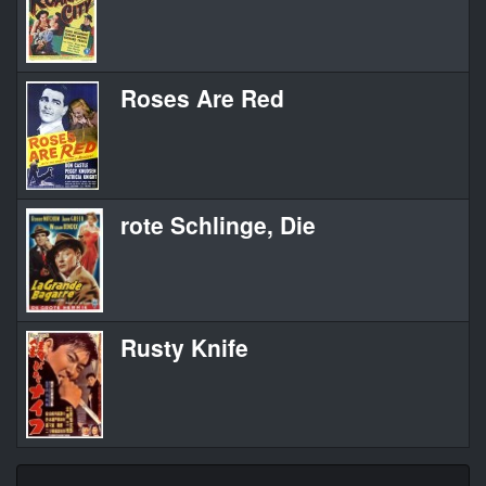
Roses Are Red
rote Schlinge, Die
Rusty Knife