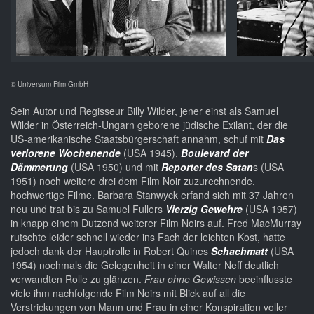
© Universum Film GmbH
Sein Autor und Regisseur Billy Wilder, jener einst als Samuel
Wilder in Österreich-Ungarn geborene jüdische Exilant, der die
US-amerikanische Staatsbürgerschaft annahm, schuf mit
Das
verlorene Wochenende
(USA 1945),
Boulevard der
Dämmerung
(USA 1950) und mit
Reporter des Satan
s (USA
1951) noch weitere drei dem Film Noir zuzurechnende,
hochwertige Filme. Barbara Stanwyck erfand sich mit 37 Jahren
neu und trat bis zu Samuel Fullers
Vierzig Gewehre
(USA 1957)
in knapp einem Dutzend weiterer Film Noirs auf. Fred MacMurray
rutschte leider schnell wieder ins Fach der leichten Kost, hatte
jedoch dank der Hauptrolle in Robert Quines
Schachmatt
(USA
1954) nochmals die Gelegenheit in einer Walter Neff deutlich
verwandten Rolle zu glänzen.
Frau ohne Gewissen
beeinflusste
viele ihm nachfolgende Film Noirs mit Blick auf all die
Verstrickungen von Mann und Frau in einer Konspiration voller