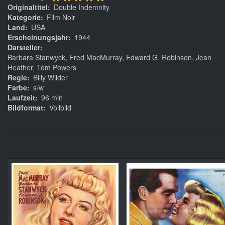
*****
Originaltitel
Double Indemnity
Kategorie
Film Noir
Land
USA
Erscheinungsjahr
1944
Darsteller
Barbara Stanwyck, Fred MacMurray, Edward G. Robinson, Jean
Heather, Tom Powers
Regie
Billy Wilder
Farbe
s/w
Laufzeit
96 min
Bildformat
Vollbild