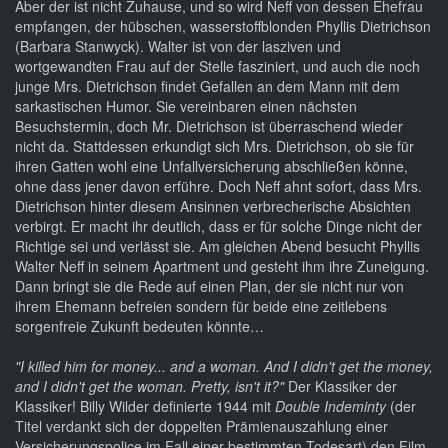
Aber der ist nicht Zuhause, und so wird Neff von dessen Ehefrau
empfangen, der hübschen, wasserstoffblonden Phyllis Dietrichson
(Barbara Stanwyck). Walter ist von der lasziven und
wortgewandten Frau auf der Stelle fasziniert, und auch die noch
junge Mrs. Dietrichson findet Gefallen an dem Mann mit dem
sarkastischen Humor. Sie vereinbaren einen nächsten
Besuchstermin, doch Mr. Dietrichson ist überraschend wieder
nicht da. Stattdessen erkundigt sich Mrs. Dietrichson, ob sie für
ihren Gatten wohl eine Unfallversicherung abschließen könne,
ohne dass jener davon erführe. Doch Neff ahnt sofort, dass Mrs.
Dietrichson hinter diesem Ansinnen verbrecherische Absichten
verbirgt. Er macht ihr deutlich, dass er für solche Dinge nicht der
Richtige sei und verlässt sie. Am gleichen Abend besucht Phyllis
Walter Neff in seinem Apartment und gesteht ihm ihre Zuneigung.
Dann bringt sie die Rede auf einen Plan, der sie nicht nur von
ihrem Ehemann befreien sondern für beide eine zeitlebens
sorgenfreie Zukunft bedeuten könnte…
"I killed him for money... and a woman. And I didn't get the money,
and I didn't get the woman. Pretty, isn't it?"
Der Klassiker der
Klassiker! Billy Wilder definierte 1944 mit
Double Indeminty
(der
Titel verdankt sich der doppelten Prämienauszahlung einer
Versicherungspolice im Fall einer bestimmten Todesart) den Film