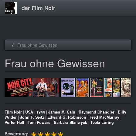
der Film Noir
Direkt
Frau ohne Gewissen
zum
Inhalt
Frau ohne Gewissen
Film Noir
|
USA
|
1944
|
James M. Cain
|
Raymond Chandler
|
Billy
Wilder
|
John F. Seitz
|
Edward G. Robinson
|
Fred MacMurray
|
Porter Hall
|
Tom Powers
|
Barbara Stanwyck
|
Teala Loring
Bewertung