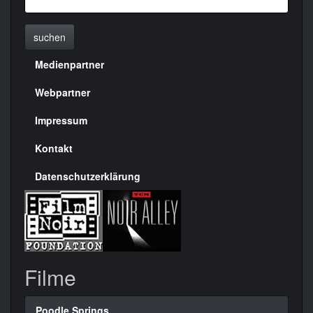
suchen
Medienpartner
Menülinks
rechte
Webpartner
Seite
Impressum
Kontakt
Datenschutzerklärung
Filme
Poodle Springs