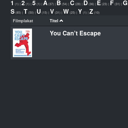
1
2
5
A
B
C
D
E
F
G
(1)
|
(1)
|
(1)
|
(37)
|
(54)
|
(28)
|
(36)
|
(23)
|
(31)
|
S
T
U
V
W
Y
Z
(85)
|
(50)
|
(15)
|
(31)
|
(25)
|
(1)
|
(10)
Filmplakat
Titel
You Can’t Escape