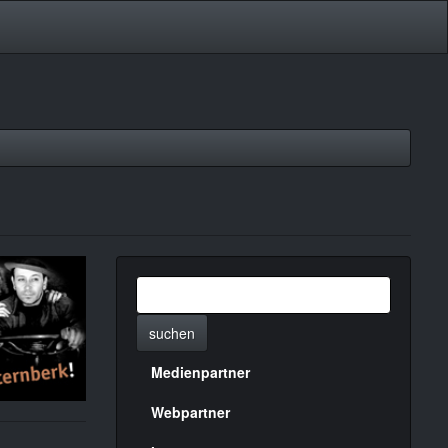
suchen
Medienpartner
Menülinks
rechte
Webpartner