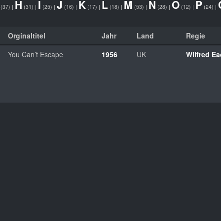
H
I
J
K
L
M
N
O
P
(37)
|
(31)
|
(25)
|
(16)
|
(17)
|
(18)
|
(53)
|
(28)
|
(12)
|
(24)
|
Orginaltitel
Jahr
Land
Regie
You Can’t Escape
1956
UK
Wilfred E