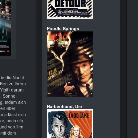
Poodle Springs
 in die Nacht
ußen zu ihrem
Yigit) darum
s. Sonne
ng, indem sich
Narbenhand, Die
den 60er
ia lässt sich
or, noch ein
eund von ihm
 mit dem