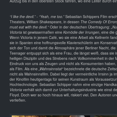
Aufzug bis in den obersten Stock fahren, wo eine Leiter durch e
“I like the devil
.” - “Yeah, me too.”
Sebastian Schippers Film ersch
Theaters, William Shakespeare, in dessen
The Comedy Of Erro
must eat with the devil.“
Oder in der deutschen Übertragung:
„Nu
Victoria
ist gewissermaßen eine
Komödie der Irrungen
, eine die
Wenn Victoria in jenem Café, wo sie eine Arbeit als Kellnerin fa
sie in Spanien eine hoffnungsvolle Klavierschülerin am Konserv
sich der Ton und damit die Atmosphäre jener Berliner Nacht, die 
Teenager entpuppt sich als eine Frau, die längst weiß, dass sie 
heiligen Disziplin und des Strebens nach Vollkommenheit in der
Eindruck von uns als Zeugen und nicht als Konsumenten haben, d
als Film. Als eine
„Wahnsinnstat“
bezeichnete die deutsche Zeitsc
nicht als Wahnsinnsfilm. Dabei liegt der vermeintliche Irrsinn ja
der Kinofilm heutigentags für seinen Kunstraum als Voraussetz
Hochtechnologie. Sebastian Schipper nahm eine einzige Handkame
Victoria
verhält sich damit zur Unterhaltungsindustrie wie eins
Floyd. Doch wer so hoch hinaus will, riskiert viel. Den Autoren 
verließen.