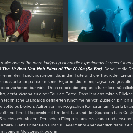
 to make one of the more intriguing cinematic experiments in recent mem
el
The 10 Best Neo-Noir Films of The 2010s (So Far)
.
Dabei ist die R
er einer der Handlungstreiber, darin die Härte und die Tragik der Ereign
t eine starke Empathie für seine Figuren, die er einprägsam zu gestalt
t oder vorhersehbar wirkt. Doch sobald die eingangs harmlose nächtl
hrt, gerät
Victoria
zu einer Tour de Force. Dass ihm das mittels Rückb
ch technische Standards definierten Kinofilme hervor. Zugleich bin ich s
 so sollte es bleiben. Außer vom norwegischen Kameramann Sturla Bra
Hauff und Frank Rogowski mit Frederik Lau und der Spanierin Laia Cost
 sechsfach mit dem Deutschen Filmpreis ausgezeichnet und gewann 
 Kamera. Ganz sicher kein Film für Jedermann! Aber wer sich darauf ei
- mit einem Meisterwerk belohnt.