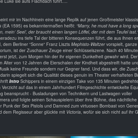
ine Luke sie aufs Flachdach führt….
eint mir im Nachhinein eine lange Replik auf jenen Großmeister klassi
rs
(EA 1595) es bekanntermaßen heißt:
“Marry, he must have a long sp
n, mein’ Seel’, der braucht einen langen Löffel, der mit dem Teufel isst.
 geradezu ins tiefe Tal der bitteren Konsequenzen führt, die aus ihnen 
nd, dem Berliner “Sonne“ Franz Liszts
Mephisto-Waltzer
vorspielt, ganze
atorium, ist der Zuschauer Zeuge einer Schlüsselszene. Nach 40 Minut
erst jetzt, zum Morgen hin der ihr eigenen Dunkelheit gewahr wird. Der 
im Alter von 12 Jahren die Eierschalen der Kindheit abgestreift hatte u
 Musik keine Freunde sondern nur Gegner fand. Und dass wir, die Zusc
arin spiegelt sich die Qualität dieses genuin im Theater verhafteten 
hrift
Intro
Schippers in einem einzigen Take von 135 Minuten gedrehten
 im Verzicht auf das in einem Jahrhundert Filmgeschichte entwickelte Eq
ung beansprucht - Busladungen von Technikern und Lastwagen voller
ra und folgte seinen Schauspielern über ihre Bühne, das nächtliche 
t der Punk der Sex Pistols und Damned zum virtuosen Bombast von Gene
und dem Regisseur aber glückte mit
Victoria
, wofür sie sich nicht auf ihr 