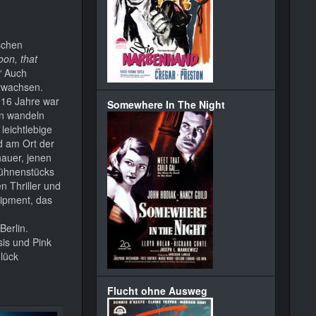
schen
oon, that
“
Auch
erwachsen.
 16 Jahre war
Somewhere In The Night
en wandeln
leichtlebige
nd am Ort der
hauer, jenen
Bühnenstücks
 Thriller und
uipment, das
Berlin.
sis und Pink
Glück
Flucht ohne Ausweg