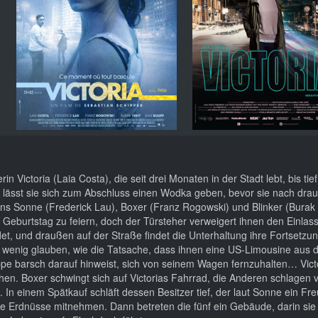
 Victoria (Laia Costa), die seit drei Monaten in der Stadt lebt, bis tief
lässt sie sich zum Abschluss einen Wodka geben, bevor sie nach dra
ens Sonne (Frederick Lau), Boxer (Franz Rogowski) und Blinker (Burak 
eburtstag zu feiern, doch der Türsteher verweigert ihnen den Einlas
det, und draußen auf der Straße findet die Unterhaltung ihre Fortsetzu
 so wenig glauben, wie die Tatsache, dass ihnen eine US-Limousine aus 
pe barsch darauf hinweist, sich von seinem Wagen fernzuhalten… Victor
en. Boxer schwingt sich auf Victorias Fahrrad, die Anderen schlagen v
 In einem Spätkauf schläft dessen Besitzer tief, der laut Sonne ein Fr
üte Erdnüsse mitnehmen. Dann betreten die fünf ein Gebäude, darin sie