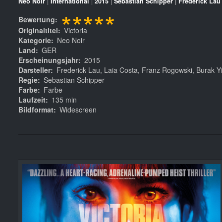
Neo Noir
|
International
|
2015
|
Sebastian Schipper
|
Frederick Lau
*****
Bewertung
Originaltitel
Victoria
Kategorie
Neo Noir
Land
GER
Erscheinungsjahr
2015
Darsteller
Frederick Lau, Laia Costa, Franz Rogowski, Burak Yi
Regie
Sebastian Schipper
Farbe
Farbe
Laufzeit
135 min
Bildformat
Widescreen