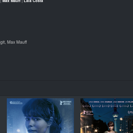
|
Max Mauff
|
Laia Costa
git, Max Mauff