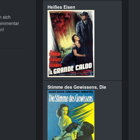
Heißes Eisen
n sich
okommentar
n!
Stimme des Gewissens, Die