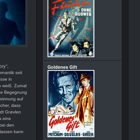
ory”
,
Goldenes Gift
omantik seit
isse in
en weiß. Zumal
iche Begegnung
esinnung auf
icher, dass
ndt Grøvlen
a eine
bei den
nlassen kann