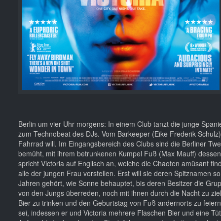
Berlin um vier Uhr morgens: In einem Club tanzt die junge Spanierin
zum Technobeat des DJs. Vom Barkeeper (Eike Frederik Schulz) 
Fahrrad will. Im Eingangsbereich des Clubs sind die Berliner Tw
bemüht, mit ihrem betrunkenen Kumpel Fuß (Max Mauff) dessen G
spricht Victoria auf Englisch an, welche die Chaoten amüsant fin
alle der jungen Frau vorstellen. Erst will sie deren Spitznamen
Jahren gehört, wie Sonne behauptet, bis deren Besitzer die Grup
von den Jungs überreden, noch mit ihnen durch die Nacht zu zieh
Bier zu trinken und den Geburtstag von Fuß andernorts zu feiern.
sei, indessen er und Victoria mehrere Flaschen Bier und eine T