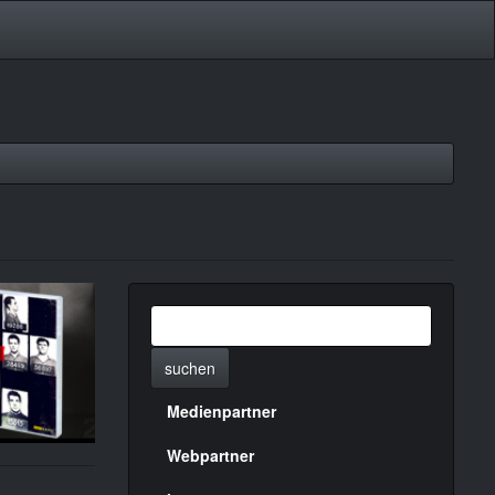
suchen
Medienpartner
Menülinks
rechte
Webpartner