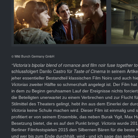
© Wild Bunch Germany GmbH
“Victoria’s bipolar blend of romance and film noir fuse together
schlussfolgert Danilo Castro für
Taste of Cinema
in seinem Artik
jeher essentieller Bestandteil klassischen Film Noirs und auch hi
Victorias
zweiter Hälfte so schmerzhaft angelegt ist. Der Film ha
in dem zu Beginn geruhsamen Lauf der Ereignisse nichts forcier
die Beteiligten unerwartet zu einem Verbrechen und zur Flucht fü
Stilmittel des Theaters gelingt, hebt ihn aus dem Einerlei der dur
Victoria
keine Schule machen wird. Dieser Film ist einmalig und
profitiert er von seinem Ensemble, das neben Burak Yigit, Max 
Besetzung bietet, die es auf den Punkt bringt.
Victoria
wurde 2015
Berliner Filmfestspielen 2015 den Silbernen Bären für die beste
und wer bis zum Ende durchhält, wird - und ich sage das selten 