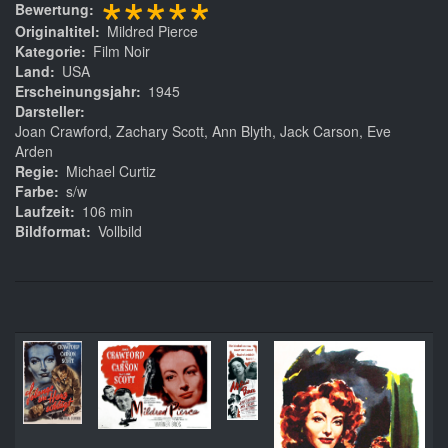
*****
Bewertung
Originaltitel
Mildred Pierce
Kategorie
Film Noir
Land
USA
Erscheinungsjahr
1945
Darsteller
Joan Crawford, Zachary Scott, Ann Blyth, Jack Carson, Eve
Arden
Regie
Michael Curtiz
Farbe
s/w
Laufzeit
106 min
Bildformat
Vollbild