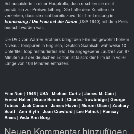
Schauspielerin in einer Hauptrolle, doch erschien sie nicht
persönlich zur Preisverleihung. Sie hatte dem Komitee nie
verziehen, dass sie nicht bereits zuvor für ihre Leistung in
Erpressung / Die Frau mit der Narbe
(USA 1940) mit dem Preis
bedacht worden war.
Die DVD von Warner Brothers bringt den Film auf gewohnt hohem
Niveau: Tonspuren in Englisch, Deutsch Spanisch, wahlweise 10
Untertitel, topp restauriertes Bild. Die angegebene Laufzeit von 87
Minuten auf der deutschen Edition ist falsch: der Film ist in voller
Länge von 106 Minuten enthalten.
Film Noir
|
1945
|
USA
|
Michael Curtiz
|
James M. Cain
|
Ernest Haller
|
Bruce Bennett
|
Charles Trowbridge
|
George
Tobias
|
Jack Carson
|
James Flavin
|
Moroni Olsen
|
Zachary
Scott
|
Ann Blyth
|
Joan Crawford
|
Lee Patrick
|
Ramsay
Ames
|
Veda Ann Borg
Neuen Kommentar hinzufügen