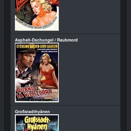
Asphalt-Dschungel / Raubmord
Großstadthyänen