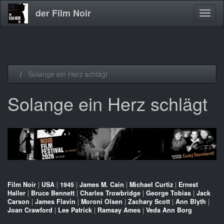
der Film Noir
Navig
aktivi
Direkt
Solange ein Herz schlägt
zum
Inhalt
Solange ein Herz schlägt
Film Noir
|
USA
|
1945
|
James M. Cain
|
Michael Curtiz
|
Ernest
Haller
|
Bruce Bennett
|
Charles Trowbridge
|
George Tobias
|
Jack
Carson
|
James Flavin
|
Moroni Olsen
|
Zachary Scott
|
Ann Blyth
|
Joan Crawford
|
Lee Patrick
|
Ramsay Ames
|
Veda Ann Borg