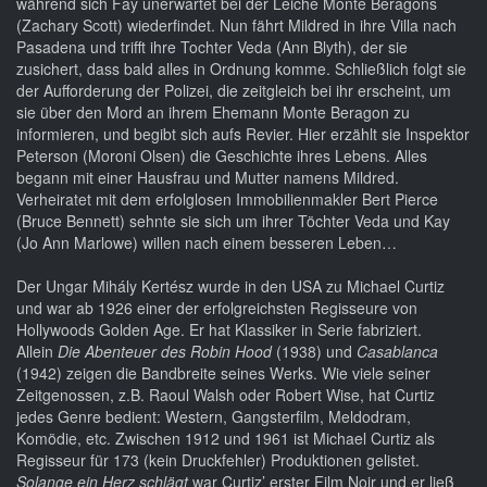
während sich Fay unerwartet bei der Leiche Monte Beragons
(Zachary Scott) wiederfindet. Nun fährt Mildred in ihre Villa nach
Pasadena und trifft ihre Tochter Veda (Ann Blyth), der sie
zusichert, dass bald alles in Ordnung komme. Schließlich folgt sie
der Aufforderung der Polizei, die zeitgleich bei ihr erscheint, um
sie über den Mord an ihrem Ehemann Monte Beragon zu
informieren, und begibt sich aufs Revier. Hier erzählt sie Inspektor
Peterson (Moroni Olsen) die Geschichte ihres Lebens. Alles
begann mit einer Hausfrau und Mutter namens Mildred.
Verheiratet mit dem erfolglosen Immobilienmakler Bert Pierce
(Bruce Bennett) sehnte sie sich um ihrer Töchter Veda und Kay
(Jo Ann Marlowe) willen nach einem besseren Leben…
Der Ungar Mihály Kertész wurde in den USA zu Michael Curtiz
und war ab 1926 einer der erfolgreichsten Regisseure von
Hollywoods Golden Age. Er hat Klassiker in Serie fabriziert.
Allein
Die Abenteuer des Robin Hood
(1938) und
Casablanca
(1942) zeigen die Bandbreite seines Werks. Wie viele seiner
Zeitgenossen, z.B. Raoul Walsh oder Robert Wise, hat Curtiz
jedes Genre bedient: Western, Gangsterfilm, Meldodram,
Komödie, etc. Zwischen 1912 und 1961 ist Michael Curtiz als
Regisseur für 173 (kein Druckfehler) Produktionen gelistet.
Solange ein Herz schlägt
war Curtiz’ erster Film Noir und er ließ