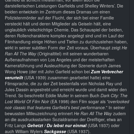
darstellerischen Leistungen Garfields und Shelley Winters’. Die
beiden entwickeln im Zentrum dieses Dramas um einen
Polizistenmörder auf der Flucht, der sich bei einer Familie
versteckt hält und deren Mitglieder als Geiseln hält, eine
unglaublich vielschichtige Chemie. Das Schauspiel der beiden,
deren Rollencharaktere komplex angelegt sind und im Lauf der
Filmhandlung einige Höhen und Tiefen zu durchzustehen haben,
wirkt in seiner subtilen Form der Zeit voraus. Überhaupt zeigt
He
Ran All The Way
(Originaltitel) mit seinen wunderbaren
Außenaufnahmen von Los Angeles und der meisterhaften
Kameraführung und Ausleuchtung der Szenerie durch James
Wong Howe (der mit John Garfield schon bei
Zum Verbrecher
verurteilt
(USA 1939) zusammen gearbeitet hatte) eine
Filmsprache, die zu der Zeit bestenfalls von Nicholas Ray und
Jules Dassin angestrebt und erreicht wurde und damit wider den
Trend. So beschreibt Eddie Muller in seinem Buch
Dark City: The
Lost World Of Film Noir
(EA 1998)
den Film sogar als
"overlooked
noir classic that features Garfield's best performance
." In seiner
bewussten Milieuzeichnung erinnert
He Ran All The Way
zudem
an die ausdrucksstarken Sozialdramen der Dreißiger, etwa an
Fritz Langs
Gehetzt / Du lebst nur einmal
(USA 1937) oder
auch William Wylers
Sackgasse
(USA 1937).