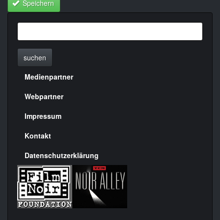
Speichern
suchen
Medienpartner
Menülinks
rechte
Webpartner
Seite
Impressum
Kontakt
Datenschutzerklärung