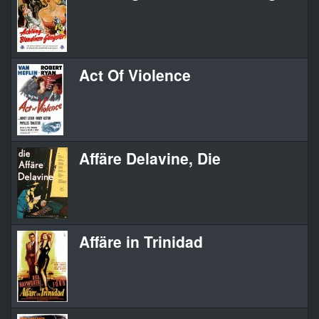
Act Of Violence
Affäre Delavine, Die
Affäre in Trinidad