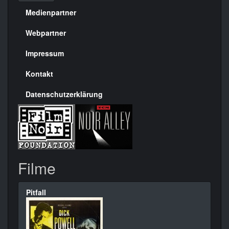
Medienpartner
Menülinks
rechte
Webpartner
Seite
Impressum
Kontakt
Datenschutzerklärung
Filme
Pitfall