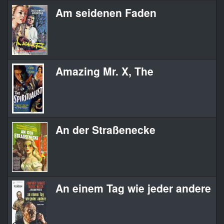
Am seidenen Faden
Amazing Mr. X, The
An der Straßenecke
An einem Tag wie jeder andere