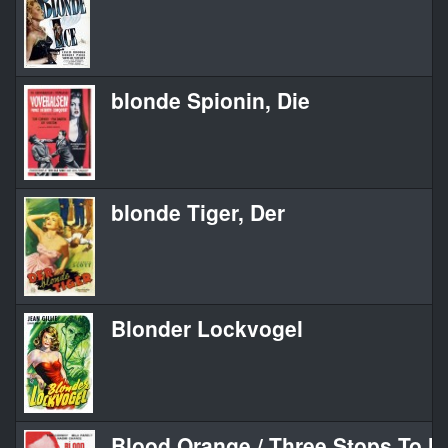
blonde Spionin, Die
blonde Tiger, Der
Blonder Lockvogel
Blood Orange / Three Stops To M