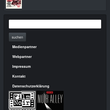
suchen
Medienpartner
Menülinks
rechte
Webpartner
Seite
Impressum
Kontakt
Datenschutzerklärung