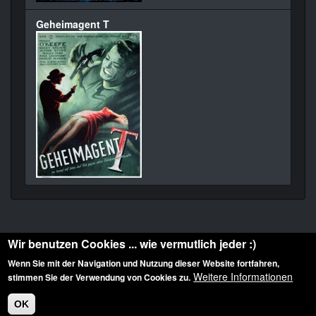
Geheimagent T
Wir benutzen Cookies ... wie vermutlich jeder :)
Wenn Sie mit der Navigation und Nutzung dieser Website fortfahren,
Weitere Informationen
stimmen Sie der Verwendung von Cookies zu.
Diese Website ist urheberrechtlich geschützt: © 2010-2026 der Film Noir de. Alle
Rechte vorbehalten.
OK