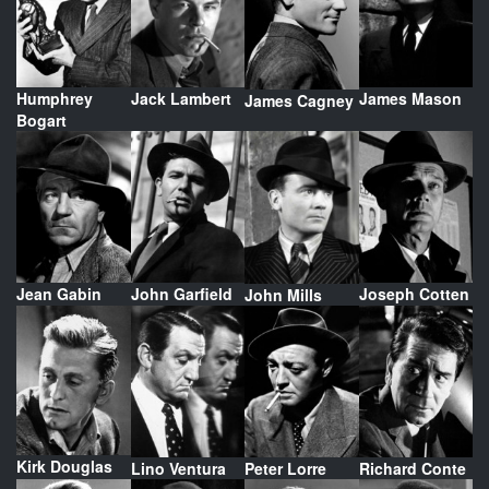
Humphrey
Jack Lambert
James Mason
James Cagney
Bogart
Jean Gabin
John Garfield
Joseph Cotten
John Mills
Kirk Douglas
Lino Ventura
Peter Lorre
Richard Conte