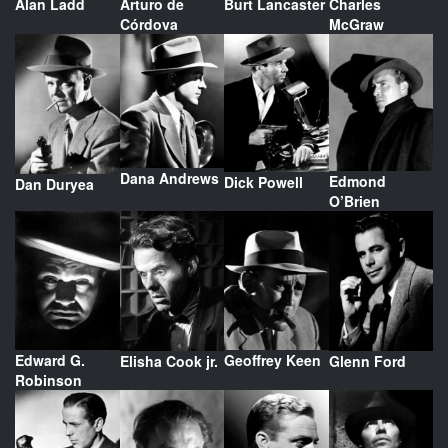
Alan Ladd
Arturo de
Burt Lancaster
Charles
Córdova
McGraw
Dana Andrews
Edmond
Dick Powell
Dan Duryea
O’Brien
Edward G.
Geoffrey Keen
Elisha Cook jr.
Glenn Ford
Robinson