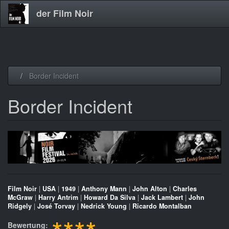
der Film Noir
Direkt
Border Incident
zum
Inhalt
Border Incident
Film Noir
|
USA
|
1949
|
Anthony Mann
|
John Alton
|
Charles
McGraw
|
Harry Antrim
|
Howard Da Silva
|
Jack Lambert
|
John
Ridgely
|
José Torvay
|
Nedrick Young
|
Ricardo Montalban
Bewertung