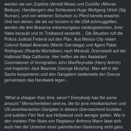
werden sie von Zopilote (Arnold Moss) und Cuchillo (Alfonso
Bedoya), Handlangern des Schleusers Hugo Wolfgang Ulrich (Sig
Ruman), und von weiteren Schurken zu Pferd bereits erwartet.
Und von denen, die sie vor kurzem in die USA schmuggelten,
werden die drei Braceros erbarmungslos niedergestochen, ihrer
Habe beraubt und im Treibsand versenkt… Die Situation ruft die
Policía Judicial Federal auf den Plan. Aus Mexico City reisen
Colonel Rafael Alvarado (Martin Garralaga) und Agent Pablo
Rodriguez (Ricardo Montalban) nach Mexicali, Grenzstadt auf der
Halbinsel Baja California. Hier treffen sie den Assisstant
Commisioner of Immigration John MacReynolds (Harry Antrim)
und Inspector Jack Bearnes (George Murphy). Man will in der
Sache kooperieren und den Gangstern beiderseits der Grenze
gemeinsam das Handwerk legen…
“What is cheaper than time, senor? Everybody has the same
amount.”
Menschenleben sind es, die für jene mexikanischen und
US-amerikanischen Gangster in diesem überraschend brutalen
und subtilen Film Noir aus Hollywood noch weniger gelten. Wie in
den meisten Film Noirs von Regisseur Anthony Mann lässt sich
auch hier der Unterton einer patriotischen Gesinnung nicht ganz