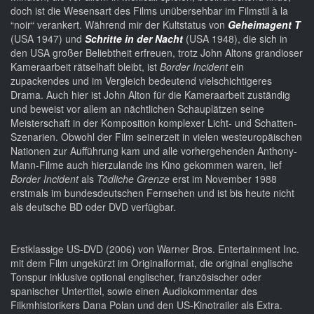
doch ist die Wesensart des Films unübersehbar im Filmstil à la
“noir“ verankert. Während mir der Kultstatus von
Geheimagent T
(USA 1947) und
Schritte in der Nacht
(USA 1948), die sich in
den USA großer Beliebtheit erfreuen, trotz John Altons grandioser
Kameraarbeit rätselhaft bleibt, ist
Border Incident
ein
zupackendes und im Vergleich bedeutend vielschichtigeres
Drama. Auch hier ist John Alton für die Kameraarbeit zuständig
und beweist vor allem an nächtlichen Schauplätzen seine
Meisterschaft in der Komposition komplexer Licht- und Schatten-
Szenarien. Obwohl der Film seinerzeit in vielen westeuropäischen
Nationen zur Aufführung kam und alle vorhergehenden Anthony-
Mann-Filme auch hierzulande ins Kino gekommen waren, lief
Border Incident
als
Tödliche Grenze
erst im November 1988
erstmals im bundesdeutschen Fernsehen und ist bis heute nicht
als deutsche BD oder DVD verfügbar.
Erstklassige US-DVD (2006) von Warner Bros. Entertainment Inc.
mit dem Film ungekürzt im Originalformat, die original englische
Tonspur inklusive optional englischer, französischer oder
spanischer Untertitel, sowie einen Audiokommentar des
Filkmhistorikers Dana Polan und den US-Kinotrailer als Extra.