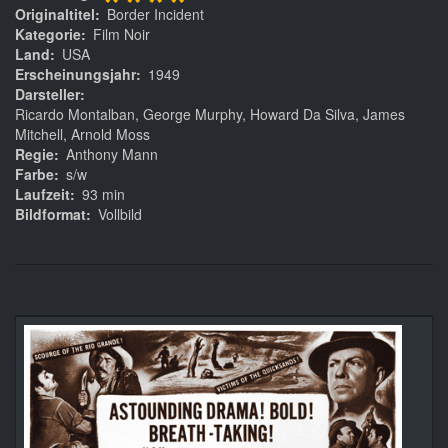
****
Originaltitel
Border Incident
Kategorie
Film Noir
Land
USA
Erscheinungsjahr
1949
Darsteller
Ricardo Montalban, George Murphy, Howard Da Silva, James
Mitchell, Arnold Moss
Regie
Anthony Mann
Farbe
s/w
Laufzeit
93 min
Bildformat
Vollbild