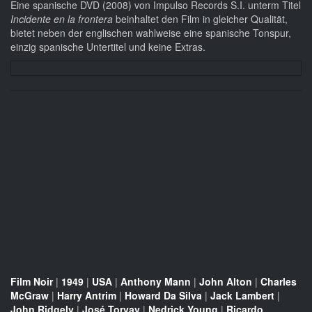
Eine spanische DVD (2008) von Impulso Records S.I. unterm Titel
Incidente en la frontera
beinhaltet den Film in gleicher Qualität,
bietet neben der englischen wahlweise eine spanische Tonspur,
einzig spanische Untertitel und keine Extras.
Film Noir
|
1949
|
USA
|
Anthony Mann
|
John Alton
|
Charles
McGraw
|
Harry Antrim
|
Howard Da Silva
|
Jack Lambert
|
John Ridgely
|
José Torvay
|
Nedrick Young
|
Ricardo