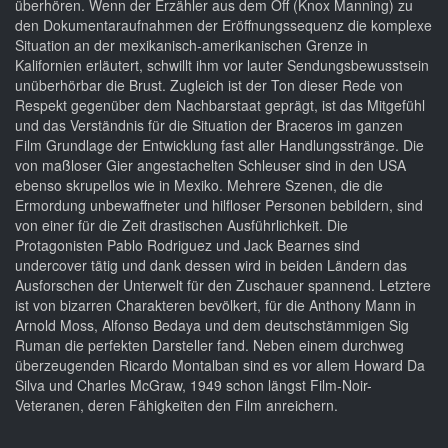
überhören. Wenn der Erzähler aus dem Off (Knox Manning) zu
den Dokumentaraufnahmen der Eröffnungssequenz die komplexe
Situation an der mexikanisch-amerikanischen Grenze in
Kalifornien erläutert, schwillt ihm vor lauter Sendungsbewusstsein
unüberhörbar die Brust. Zugleich ist der Ton dieser Rede von
Respekt gegenüber dem Nachbarstaat geprägt, ist das Mitgefühl
und das Verständnis für die Situation der Braceros im ganzen
Film Grundlage der Entwicklung fast aller Handlungsstränge. Die
von maßloser Gier angestachelten Schleuser sind in den USA
ebenso skrupellos wie in Mexiko. Mehrere Szenen, die die
Ermordung unbewaffneter und hilfloser Personen bebildern, sind
von einer für die Zeit drastischen Ausführlichkeit. Die
Protagonisten Pablo Rodriguez und Jack Bearnes sind
undercover tätig und dank dessen wird in beiden Ländern das
Ausforschen der Unterwelt für den Zuschauer spannend. Letztere
ist von bizarren Charakteren bevölkert, für die Anthony Mann in
Arnold Moss, Alfonso Bedaya und dem deutschstämmigen Sig
Ruman die perfekten Darsteller fand. Neben einem durchweg
überzeugenden Ricardo Montalban sind es vor allem Howard Da
Silva und Charles McGraw, 1949 schon längst Film-Noir-
Veteranen, deren Fähigkeiten den Film anreichern.