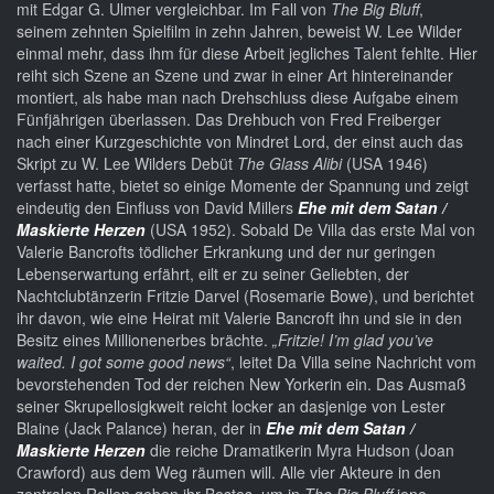
mit Edgar G. Ulmer vergleichbar. Im Fall von
The Big Bluff
,
seinem zehnten Spielfilm in zehn Jahren, beweist W. Lee Wilder
einmal mehr, dass ihm für diese Arbeit jegliches Talent fehlte. Hier
reiht sich Szene an Szene und zwar in einer Art hintereinander
montiert, als habe man nach Drehschluss diese Aufgabe einem
Fünfjährigen überlassen. Das Drehbuch von Fred Freiberger
nach einer Kurzgeschichte von Mindret Lord, der einst auch das
Skript zu W. Lee Wilders Debüt
The Glass Alibi
(USA 1946)
verfasst hatte, bietet so einige Momente der Spannung und zeigt
eindeutig den Einfluss von David Millers
Ehe mit dem Satan /
Maskierte Herzen
(USA 1952). Sobald De Villa das erste Mal von
Valerie Bancrofts tödlicher Erkrankung und der nur geringen
Lebenserwartung erfährt, eilt er zu seiner Geliebten, der
Nachtclubtänzerin Fritzie Darvel (Rosemarie Bowe), und berichtet
ihr davon, wie eine Heirat mit Valerie Bancroft ihn und sie in den
Besitz eines Millionenerbes brächte.
„Fritzie! I’m glad you’ve
waited. I got some good news“
, leitet Da Villa seine Nachricht vom
bevorstehenden Tod der reichen New Yorkerin ein. Das Ausmaß
seiner Skrupellosigkweit reicht locker an dasjenige von Lester
Blaine (Jack Palance) heran, der in
Ehe mit dem Satan /
Maskierte Herzen
die reiche Dramatikerin Myra Hudson (Joan
Crawford) aus dem Weg räumen will. Alle vier Akteure in den