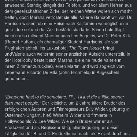
anwesend. Ständig klingelt das Telefon, und vor allem Herren aus
dem gesellschaftlichen Zirkel der reichen Witwe wollen sich mit ihr
treffen, doch Marsha vetröstet sie alle. Valerie Bancroft will von Dr.
Harrison wissen, ob eine Reise nach Kalifornien womöglich eine
gute Idee sei und der Arzt bestärkt sie darin. Schon bald fliegt
Valerie also mitsamt Marsha nach Los Angeles, wo Dr. Peter Kirk
(Robert Hutton), ein ehemaliger Student Harrisons, sie vom
Flughafen abholt, ins Luxushotel
The Town House
bringt
undValerie auch weiterhin seiner ärztlichen Aufsicht unterstellt. In
der Hotellobby bestellt sich Marsha, die eine müde Valerie in
ihrem Zimmer zurückließ, einen Martini und wird sogleich vom
Lebemann Ricardo De Villa (John Bromfield) in Augeschein
genommen…
“Everyone hast to die sometime. I’ll… I’ll just die a little sooner
than most people.“
Der leibliche, um 2 Jahre ältere Bruder des
erfolgreichen Autoren und Filmregisseurs Billy Wilder, gebürtig in
Österreich-Ungarn, hieß Wilhelm Wilder und firmierte in
Hollywood als W. Lee Wilder. Wie sein Bruder war er als
Produzent und als Regisseur tätig, allerdings ging er dieser
Tätigkeiten für B- und C-Produktionen nach, als Exilant durchaus