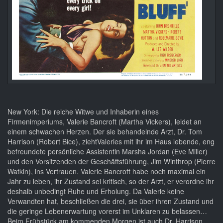
New York: Die reiche Witwe und Inhaberin eines
Firmenimperiums, Valerie Bancroft (Martha Vickers), leidet an
einem schwachen Herzen. Der sie behandelnde Arzt, Dr. Tom
Harrison (Robert Bice), ziehtValeries mit ihr im Haus lebende, eng
befreundete persönliche Assistentin Marsha Jordan (Eve Miller)
und den Vorsitzenden der Geschäftsführung, Jim Winthrop (Pierre
Watkin), ins Vertrauen. Valerie Bancroft habe noch maximal ein
Jahr zu leben, ihr Zustand sei kritisch, so der Arzt, er verordne ihr
deshalb unbedingt Ruhe und Erholung. Da Valerie keine
Verwandten hat, beschließen die drei, sie über ihren Zustand und
die geringe Lebenerwartung vorerst im Unklaren zu belassen…
Beim Frühstück am kommenden Morgen ist auch Dr. Harrison