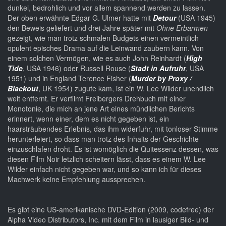
dunkel, bedrohlich und vor allem spannend werden zu lassen.
Der oben erwähnte Edgar G. Ulmer hatte mit
Detour
(USA 1945)
den Beweis geliefert und drei Jahre später mit
Ohne Erbarmen
gezeigt, wie man trotz schmalen Budgets einen vermeintlich
opulent episches Drama auf die Leinwand zaubern kann. Von
einem solchen Vermögen, wie es auch John Reinhardt (
High
Tide
, USA 1946) oder Russell Rouse (
Stadt in Aufruhr
, USA
1951) und in England Terence Fisher (
Murder by Proxy /
Blackout
, UK 1954) zugute kam, ist ein W. Lee Wilder unendlich
weit entfernt. Er verfilmt Freibergers Drehbuch mit einer
Monotonie, die mich an jene Art eines mündlichen Berichts
erinnert, wenn einer, dem es nicht gegeben ist, ein
haarsträubendes Erlebnis, das ihm widerfuhr, mit tonloser Stimme
herunterleiert, so dass man trotz des Inhalts der Geschichte
einzuschlafen droht. Es ist womöglich die Quitessenz dessen, was
diesen Film Noir letzlich scheitern lässt, dass es einem W. Lee
Wilder einfach nicht gegeben war, und so kann ich für dieses
Machwerk keine Empfehlung aussprechen.
Es gibt eine US-amerikanische DVD-Edition (2009, codefree) der
Alpha Video Distributors, Inc. mit dem Film in lausiger Bild- und