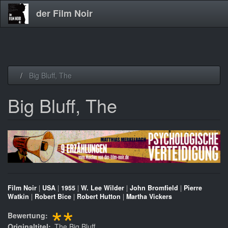
der Film Noir
Direkt
Big Bluff, The
zum
Inhalt
Big Bluff, The
Film Noir
|
USA
|
1955
|
W. Lee Wilder
|
John Bromfield
|
Pierre
Watkin
|
Robert Bice
|
Robert Hutton
|
Martha Vickers
**
Bewertung
Originaltitel
The Big Bluff