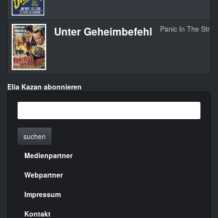
Unter Geheimbefehl
Panic In The Stree
Elia Kazan abonnieren
suchen
Medienpartner
Menülinks
rechte
Webpartner
Seite
Impressum
Kontakt