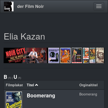
der Film Noir
Navig
aktivi
Elia Kazan
Direkt
zum
Inhalt
B
U
(1)
|
(1)
Filmplakat
Titel
Orginaltitel
Boomerang
Boomerang