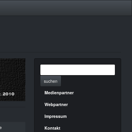
suchen
Medienpartner
Menülinks
rechte
Webpartner
Seite
Impressum
e
Kontakt