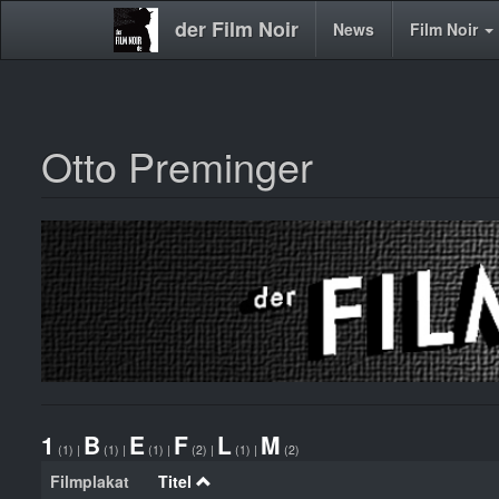
der Film Noir
Main
News
Film Noir
navigation
Otto Preminger
Direkt
zum
Inhalt
1
B
E
F
L
M
(1)
|
(1)
|
(1)
|
(2)
|
(1)
|
(2)
Filmplakat
Titel