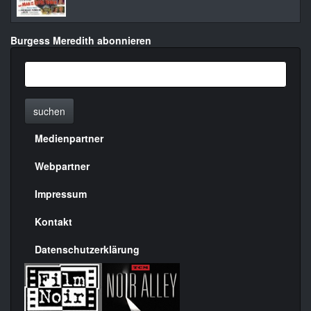
Burgess Meredith abonnieren
suchen
Medienpartner
Menülinks
rechte
Webpartner
Seite
Impressum
Kontakt
Datenschutzerklärung