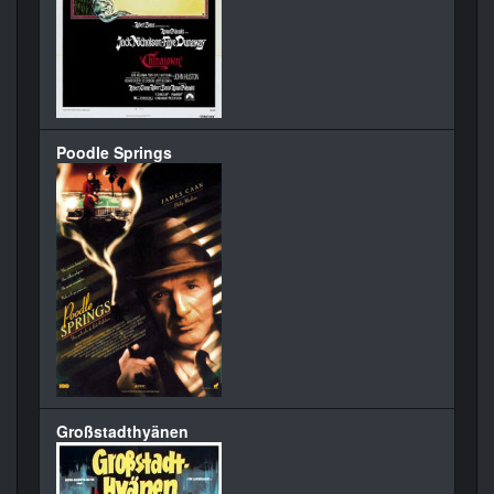
Poodle Springs
Großstadthyänen