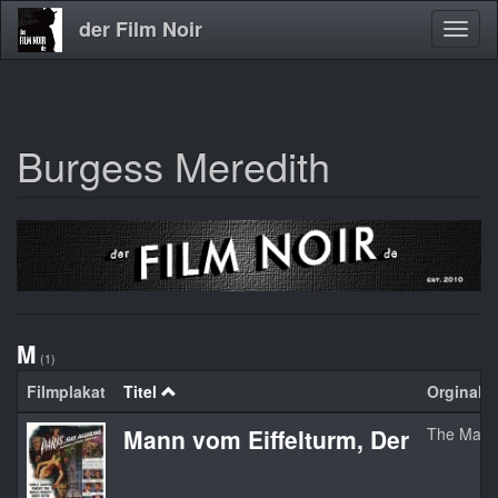
der Film Noir
Navig
aktivi
Burgess Meredith
Direkt
zum
Inhalt
M
(1)
Filmplakat
Titel
Orginaltit
Mann vom Eiffelturm, Der
The Man O