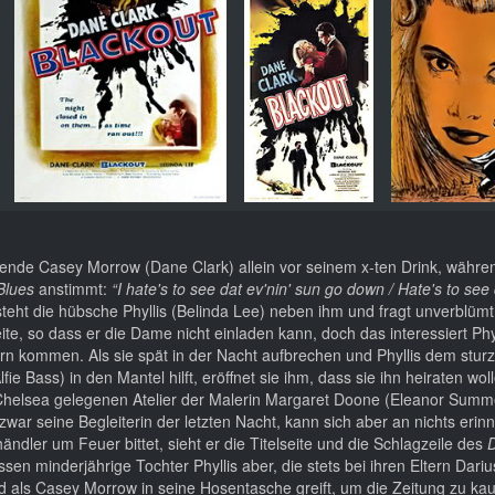
ende Casey Morrow (Dane Clark) allein vor seinem x-ten Drink, währen
Blues
anstimmt:
“I hate's to see dat ev'nin' sun go down / Hate's to see 
 steht die hübsche Phyllis (Belinda Lee) neben ihm und fragt unverblümt
ite, so dass er die Dame nicht einladen kann, doch das interessiert Phy
dern kommen. Als sie spät in der Nacht aufbrechen und Phyllis dem stur
ie Bass) in den Mantel hilft, eröffnet sie ihm, dass sie ihn heiraten wo
elsea gelegenen Atelier der Malerin Margaret Doone (Eleanor Summer
zwar seine Begleiterin der letzten Nacht, kann sich aber an nichts erinne
ndler um Feuer bittet, sieht er die Titelseite und die Schlagzeile des
D
n minderjährige Tochter Phyllis aber, die stets bei ihren Eltern Dariu
d als Casey Morrow in seine Hosentasche greift, um die Zeitung zu kau