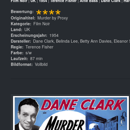
Film Noir
|
UK
|
1954
|
Terence Fisher
|
Alfie Bass
|
Dane Clark
|
Har
****
Bewertung
Originaltitel
Murder by Proxy
Kategorie
Film Noir
Land
UK
Erscheinungsjahr
1954
Darsteller
Dane Clark, Belinda Lee, Betty Ann Davies, Eleano
Regie
Terence Fisher
Farbe
s/w
Laufzeit
87 min
Bildformat
Vollbild