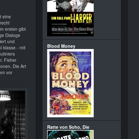
t eine
recht
um ersten gibt
ge Dialoge
iert und
Blood Money
 klasse - mit
utiniers
r. Fisher
onen. Die Art
nem vor
Ratte von Soho, Die