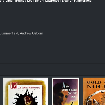
old Lang
|
Belinda Lee
|
Delphi Lawrence
|
Eleanor Summerfield
r Summerfield, Andrew Osborn