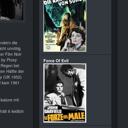
ondern die
cht unnötig
er Film Noir
 by Proxy
Force Of Evil
 Regen bei
ten Hälfte der
y
(UK 1952)
nd kam 1961
Feature
mit
ält 6 leidlich