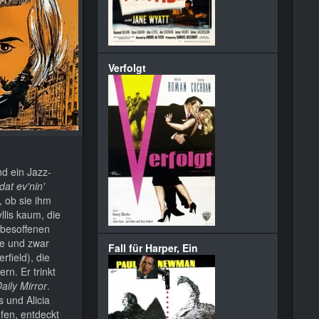
Verfolgt
d ein Jazz-
dat ev'nin'
, ob sie ihm
llis kaum, die
zbesoffenen
lle und zwar
Fall für Harper, Ein
field), die
rn. Er trinkt
aily Mirror
.
s und Alicia
fen, entdeckt