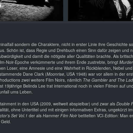
inalfall sondern die Charaktere, nicht in erster Linie ihre Geschichte s
s. Schön ist, dass Regie und Drehbuch einen Sinn dafür zeigen und ni
würdigkeit und damit die nötigste aller Qualitäten brachte. Als britisch
Film-Noir-Epoche verkümmerte und ihrem Ende zustrebte, bringt
Murder
nen Loser, eine Amnesie und eine Wahrheit in Rückblenden, Nebel und
 stammende Dane Clark (
Moonrise
, USA 1948) war vor allem in der ers
Productions zwei weitere Film Noirs, nämlich
The Gambler and The Lad
st 19jährige Belinda Lee trat international noch in vielen Filmen auf u
ounfall ums Leben.
rtainment in den USA (2009, weltweit abspielbar) und zwar als
Double 
ität, ohne Untertitel und mit einigen informativen Extras, ungekürzt im
ctor’s Set Vol.1
der als
Hammer Film Noir
betitelten VCI-Edition: Man erh
 Geld.