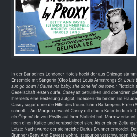
In der Bar seines Londoner Hotels hockt der aus Chicago stamm
Ensemble mit Sängerin (Cleo Laine) Louis Armstrongs
St. Louis 
sun go down / Cause ma baby, she done lef' dis town.“
Plötzlich
Gesellschaft leisten dürfe. Casey ist betrunken und obendrein ple
ihrerseits eine Bestellung aufgibt, indessen die beiden ins Plau
Casey sogar ohne die Hilfe des freundlichen Barkeepers Ernie (Alf
schnell… Am Morgen erwacht Casey mit einem Kater in dem in Ch
ein Ölgemälde von Phyllis auf ihrer Staffelei hat. Morrow erkennt 
noch einen Kaffee und verabschiedet sich. Als er einen Zeitungshä
Letzte Nacht wurde der steinreiche Darius Brunner ermordet. Desse
Brunner (Betty Ann Davies) wohnt, ist spurlos verschwunden. Un