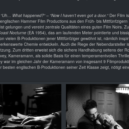
 – “Uh…
What happened?“ – “Now I haven’t even got a door.“
Der Film is
r englischen Hammer Film Productions aus den Früh- bis Mittfünfzigern 
 ist gelungen und vereint zentrale Qualitäten eines guten Film Noirs. Z
oast Nocturne
(EA 1954), das am laufenden Meter pointierte und bissi
on vielen B-Produktionen jener Mittfünfziger gewöhnt ist, nämlich inspir
erkenswerte Chemie entwickeln. Auch die Riege der Nebendarsteller ist
etzung. Zum dritten erweist sich die sichere Handhabung seitens der Ro
vey, Kameramann, als solide Basis für einen temperamentvollen Thrille
ey war im gleichen Jahr der Kameramann von insgesamt 9 Filmprodukti
 besten englischen B-Produktionen seiner Zeit Klasse zeigt, nötigt ei