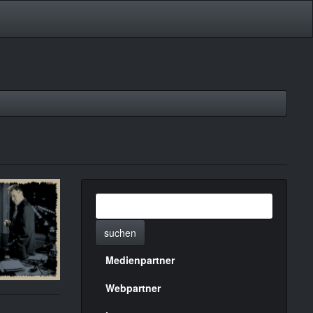
suchen
Medienpartner
Menülinks
rechte
Webpartner