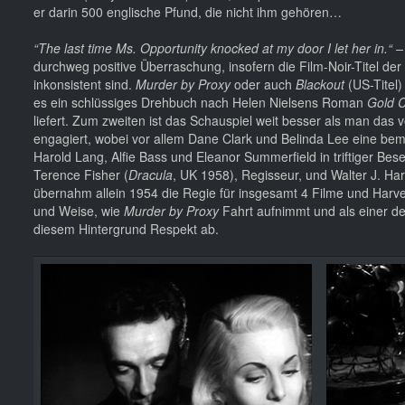
er darin 500 englische Pfund, die nicht ihm gehören…
“The last time Ms. Opportunity knocked at my door I let her in.“
durchweg positive Überraschung, insofern die Film-Noir-Titel de
inkonsistent sind.
Murder by Proxy
oder auch
Blackout
(US-Titel)
es ein schlüssiges Drehbuch nach Helen Nielsens Roman
Gold C
liefert. Zum zweiten ist das Schauspiel weit besser als man das v
engagiert, wobei vor allem Dane Clark und Belinda Lee eine bem
Harold Lang, Alfie Bass und Eleanor Summerfield in triftiger Bes
Terence Fisher (
Dracula
, UK 1958), Regisseur, und Walter J. Har
übernahm allein 1954 die Regie für insgesamt 4 Filme und Harv
und Weise, wie
Murder by Proxy
Fahrt aufnimmt und als einer der
diesem Hintergrund Respekt ab.