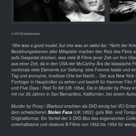
© VCI Entertainment
“She was a good model, but she was an awful liar.“
Nicht der Krim
Beziehungsebenen aller Mitspieler machen den Reiz des Films au
aufs Gaspedal drücken, was viele B-Filme jener Zeit um ihre Glaub
aus einer Zeit, da in den USA der McCarthy-Ära die klassische 
nochmals viele Elemente zur Geltung: eine Femme fatale und ei
Tag und anonyme, trostlose Orte bei Nacht… Der aus New York
Fünfziger in Hauptrollen zu sehen und bestritt für Hammer Film 
und
Five Days / Paid To Kill
(UK 1954). Die in
Murder by Proxy
er
mit nur 26 Jahren in San Bernardino, Kalifornien, bei einem Aut
Murder by Proxy / Blackout
erschien als DVD einzig bei VCI Ente
dem schwächeren
Stolen Face
(UK 1952): gute Bild- und Tonqual
Originalformat. Ein Vorteil der 3-DVD-Box des sogenannten
Colle
unterhaltsame und obskure B-Filme von 1952 bis 1954 für wenig