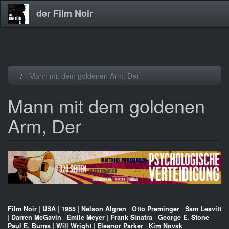
der Film Noir
Direkt
Mann mit dem goldenen Arm, Der
zum
Inhalt
Mann mit dem goldenen
Arm, Der
Film Noir
|
USA
|
1955
|
Nelson Algren
|
Otto Preminger
|
Sam Leavitt
|
Darren McGavin
|
Emile Meyer
|
Frank Sinatra
|
George E. Stone
|
Paul E. Burns
|
Will Wright
|
Eleanor Parker
|
Kim Novak