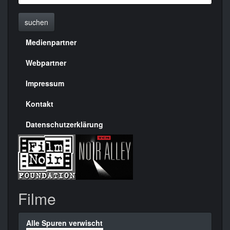
suchen
Medienpartner
Menülinks
rechte
Webpartner
Seite
Impressum
Kontakt
Datenschutzerklärung
Filme
Alle Spuren verwischt