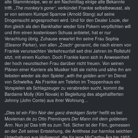
alte Stammkneipe, wo er am Nachmittag einige alte Bekannte
trifft.
„The monkey’s gone“
, verkündet Frankie selbstbewusst, als
er von seinem Kumpel Sparrow (Arnold Stang) auf seine
Drogensucht angesprochen wird. Und für den Dealer Louie, der
ihm gleich als den Bankhalter wieder fürs Pokern verpflichten will
und ihm einen kostenlosen Schuss anbietet, hat er nur
Verachtung übrig. Zuhause erwartet ihn seine Frau Sophia
(Eleanor Parker), von allen „Zosch“ genannt, die nach einem von
Frankie verursachten Verkehrsunfall seit drei Jahren im Rollstuhl
sitzt, mit einem Kuchen. Doch Frankie kann sich in Anwesenheit
der hoch neurotischen Frau darüber nicht freuen. Von seinen
Plänen einer Karriere als Musiker hält sie nichts und sähe ihn am
liebsten wieder als den Spieler
„with the golden arm“
im Dienst
von Schwiefka. Als Frankie am Telefon im Treppenhaus ein
Vorspielen als Schlagzeuger zu verabreden sucht, kommt die
Bardame Molly (Kim Novak) in Begleitung des abgehalfterten
Johnny (John Conte) aus ihrer Wohnung…
„Dies ist ein Film Noir der ganz dreckigen Sorte“
heißt es bei
Movieman.de zu Otto Premingers
Der Mann mit dem goldenen
Arm
. Nun ja! Das trifft es zum Teil. Sicher ist der Film, gemessen
an der Zeit seiner Entstehung, die Antithese zur harmlos seichten
Unterhaltung aus Hollywood, die für jene McCarthy-Ära bis 1955