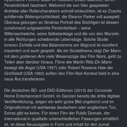
Persönlichkeit fasziniert. Während die von Gier gespeisten
Antriebe aller Rollencharaktere schnell einleuchten, ist es Zoschs
schillernde Widersprüchlichkeit, die Eleanor Parker voll ausspielt.
Überaus gelungen an Sinatras Portrait des Süchtigen ist dessen
zunehmend aufgeweichte Persönlichkeit – seine
Willensschwäche, seine Selbstanklage und die von den Wurzeln
in alle Richtungen schwärende Lebenslüge. Solche Studie
inneren Zerfalls und des Balancierens am Abgrund ist exzellent
inszeniert und auch gespielt. Als ein Sozialdrama zeigt
Der Mann
mit dem goldenen Arm
viele Wesenszüge des Film Noirs, geht zu
Teilen aber darüber hinaus. Filme wie Martin Ritts
Ein Mann
besiegt die Angst
(USA 1957) oder Robert Rossens
Haie der
Großstadt
(USA 1960) sollten den Film-Noir-Kontext bald in eine
neue Ära transferieren.
Die deutschen BD- und DVD-Editionen (2013) der Concorde
Home Entertainment GmbH, im Ganzen bereits die dritte digitale
Veröffentlichung, zeigen ein sehr gutes Bild ungekürzt und im
Originalformat mit wahlweise deutschem oder englischem Ton,
Extras gibt es keine. Für einen Film der Public Domain, der
international in qualitativ unterschiedlichen Fassungen erhältlich
ist, ist diese Neuausgabe in Form und Inhalt für den zumal