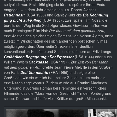
so typisch war. Erst 1956 ging sie für alle spürbar ihrem Ende
entgegen – in dem Jahr erschienen u.a. Robert Aldrichs
Rattennest
n (USA 1956) und Stanley Kubricks
Die Rechnung
ging nicht auf/Killing
(USA 1956) , zwei späte Film Noirs, die
bereits den Weg in die Sechziger wiesen. Gewissermaßen war
auch Premingers Film Noir
Der Mann mit dem goldenen Arm
,
eine Adation des gleichnamigen Romans von Nelson Algren, nicht
zuletzt im Windschatten des sich ändernden politischen Klimas
möglich geworden. Über weite Strecken ist er deutlich
konventioneller: Kostüme und Studiosets erinnern an Fritz Langs
Gefährliche Begegnung / Der Erpresser
(USA 1944) oder auch
William Wylers
Sackgasse
(USA 1937). Zur Zeit von
Der Mann
mit dem goldenen Arm
drehte Jean-Pierre Melville in den Straßen
von Paris
Drei Uhr nachts
(FRA 1956) und zeigte eine
Großstadt, wie sie wirklich ist – seiner Zeit damit um mehr als
eine Nasenlänge voraus. Zudem wurde aus Frankie Machines
Untergang in Algrens Roman bei Preminger ein versöhnliches
Filmende, das die "Moral von der Geschicht
‘"
in den Vordergrund
schob. Das war und ist für viele Kritiker der große Minuspunkt.