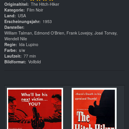
****
Originaltitel
The Hitch-Hiker
Kategorie
Film Noir
Land
USA
Erscheinungsjahr
1953
Darsteller
William Talman, Edmond O'Brien, Frank Lovejoy, José Torvay,
Wendell Nile
Regie
Ida Lupino
Farbe
s/w
Laufzeit
77 min
Bildformat
Vollbild