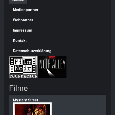
Medienpartner
Menülinks
rechte
Webpartner
Seite
Impressum
Kontakt
Datenschutzerklärung
Filme
Mystery Street