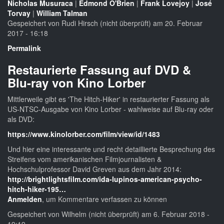
Nicholas Musuraca
|
Edmond O'Brien
|
Frank Lovejoy
|
José
Torvay
|
William Talman
Gespeichert von
Rudi Hirsch (nicht überprüft)
am 20. Februar
2017 - 16:18
Permalink
Restaurierte Fassung auf DVD &
Blu-ray von Kino Lorber
Mittlerweile gibt es 'The Hitch-Hiker' in restaurierter Fassung als
US-NTSC-Ausgabe von Kino Lorber - wahlweise auf Blu-ray oder
als DVD:
https://www.kinolorber.com/film/view/id/1483
Und hier eine interessante und recht detaillierte Besprechung des
Streifens vom amerikanischen Filmjournalisten &
Hochschulprofessor David Greven aus dem Jahr 2014:
http://brightlightsfilm.com/ida-lupinos-american-psycho-
hitch-hiker-195…
Anmelden
, um Kommentare verfassen zu können
Gespeichert von
Wilhelm (nicht überprüft)
am 6. Februar 2018 -