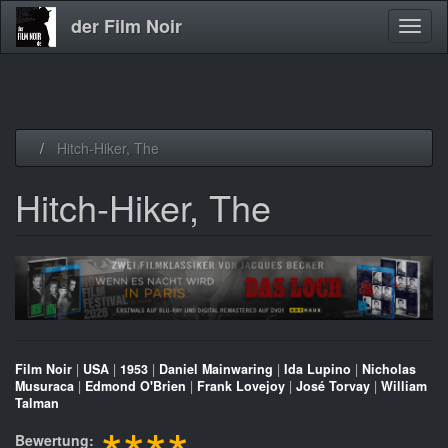
der Film Noir
Navig
aktivi
Direkt
Hitch-Hiker, The
zum
Inhalt
Hitch-Hiker, The
Film Noir
|
USA
|
1953
|
Daniel Mainwaring
|
Ida Lupino
|
Nicholas
Musuraca
|
Edmond O'Brien
|
Frank Lovejoy
|
José Torvay
|
William
Talman
Bewertung