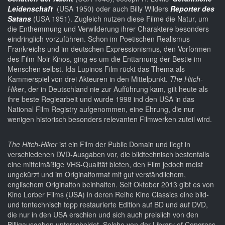
Leidenschaft
(USA 1950) oder auch Billy Wilders
Reporter des
Satans
(USA 1951). Zugleich nutzen diese Filme die Natur, um
die Enthemmung und Verwilderung ihrer Charaktere besonders
eindringlich vorzuführen. Schon im Poetischen Realismus
Frankreichs und im deutschen Expressionismus, den Vorformen
des Film-Noir-Kinos, ging es um die Enttarnung der Bestie im
Menschen selbst. Ida Lupinos Film rückt das Thema als
Kammerspiel von drei Akteuren in den Mittelpunkt.
The Hitch-
Hiker
, der in Deutschland nie zur Aufführung kam, gilt heute als
ihre beste Regiearbeit und wurde 1998 ind den USA in das
National Film Registry aufgenommen, eine Ehrung, die nur
wenigen historisch besonders relevanten Filmwerken zuteil wird.
The Hitch-Hiker
ist ein Film der Public Domain und liegt in
verschiedenen DVD-Ausgaben vor, die bildtechnisch bestenfalls
eine mittelmäßige VHS-Qualität bieten, den Film jedoch meist
ungekürzt und im Originalformat mit gut verständlichem,
englischem Originalton beinhalten. Seit Oktober 2013 gibt es von
Kino Lorber Films (USA) in deren Reihe Kino Classics eine bild-
und tontechnisch topp restaurierte Edition auf BD und auf DVD,
die nur in den USA erschien und sich auch preislich von den
Billigausgaben unterscheidet. Solche von der Library of Congress