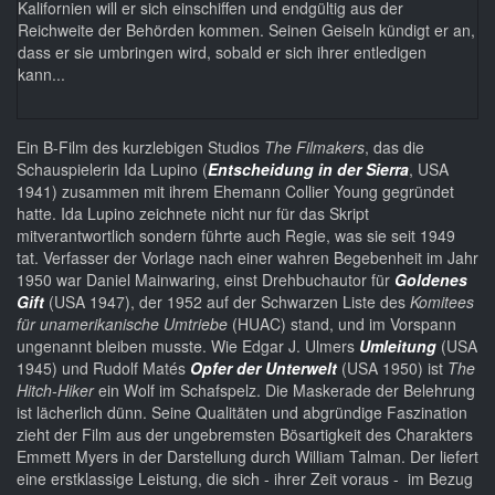
Kalifornien will er sich einschiffen und endgültig aus der
Reichweite der Behörden kommen. Seinen Geiseln kündigt er an,
dass er sie umbringen wird, sobald er sich ihrer entledigen
kann...
Ein B-Film des kurzlebigen Studios
The Filmakers
, das die
Schauspielerin Ida Lupino (
Entscheidung in der Sierra
, USA
1941) zusammen mit ihrem Ehemann Collier Young gegründet
hatte. Ida Lupino zeichnete nicht nur für das Skript
mitverantwortlich sondern führte auch Regie, was sie seit 1949
tat. Verfasser der Vorlage nach einer wahren Begebenheit im Jahr
1950 war Daniel Mainwaring, einst Drehbuchautor für
Goldenes
Gift
(USA 1947), der 1952 auf der Schwarzen Liste des
Komitees
für unamerikanische Umtriebe
(HUAC) stand, und im Vorspann
ungenannt bleiben musste. Wie Edgar J. Ulmers
Umleitung
(USA
1945) und Rudolf Matés
Opfer der Unterwelt
(USA 1950) ist
The
Hitch-Hiker
ein Wolf im Schafspelz. Die Maskerade der Belehrung
ist lächerlich dünn. Seine Qualitäten und abgründige Faszination
zieht der Film aus der ungebremsten Bösartigkeit des Charakters
Emmett Myers in der Darstellung durch William Talman. Der liefert
eine erstklassige Leistung, die sich - ihrer Zeit voraus - im Bezug