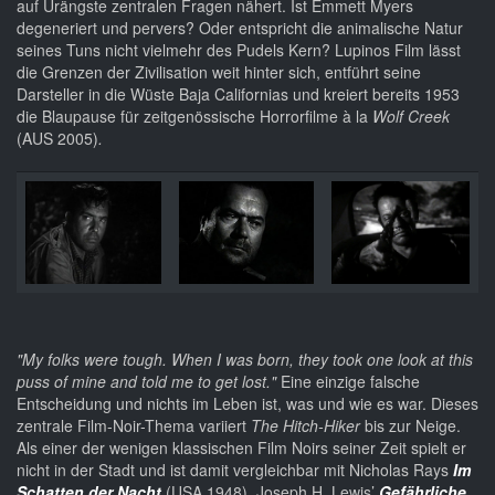
auf Urängste zentralen Fragen nähert. Ist Emmett Myers
degeneriert und pervers? Oder entspricht die animalische Natur
seines Tuns nicht vielmehr des Pudels Kern? Lupinos Film lässt
die Grenzen der Zivilisation weit hinter sich, entführt seine
Darsteller in die Wüste Baja Californias und kreiert bereits 1953
die Blaupause für zeitgenössische Horrorfilme à la
Wolf Creek
(AUS 2005)
.
"My folks were tough. When I was born, they took one look at this
puss of mine and told me to get lost."
Eine einzige falsche
Entscheidung und nichts im Leben ist, was und wie es war. Dieses
zentrale Film-Noir-Thema variiert
The Hitch-Hiker
bis zur Neige.
Als einer der wenigen klassischen Film Noirs seiner Zeit spielt er
nicht in der Stadt und ist damit vergleichbar mit Nicholas Rays
Im
Schatten der Nacht
(USA 1948), Joseph H. Lewis’
Gefährliche