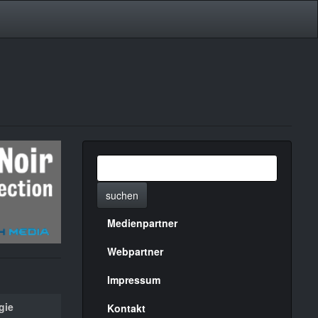
suchen
Medienpartner
Menülinks
rechte
Webpartner
Seite
Impressum
gie
Kontakt