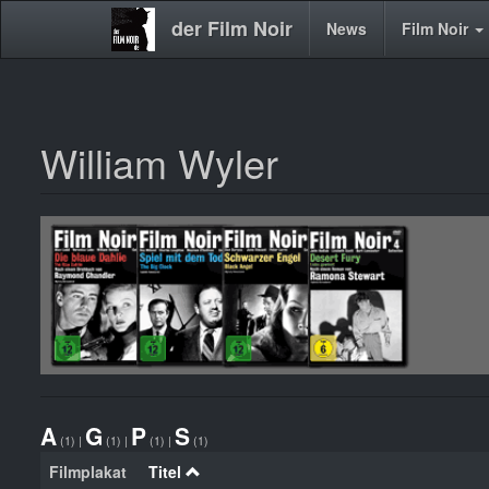
der Film Noir
Main
News
Film Noir
navigation
William Wyler
Direkt
zum
Inhalt
A
G
P
S
(1)
|
(1)
|
(1)
|
(1)
Filmplakat
Titel