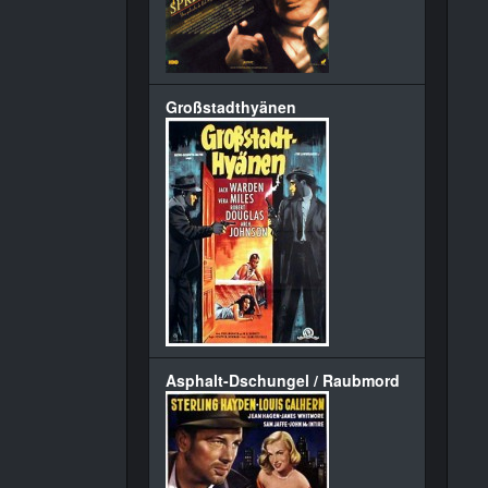
Großstadthyänen
Asphalt-Dschungel / Raubmord